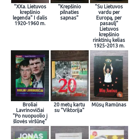
"XXa. Lietuvos
"Krepšinio
"Su Lietuvos
krepšinio
pilnaties
vardu per
legenda" I dalis
sapnas"
Europą, per
1920-1960 m.
pasaulį"
Lietuvos
krepšinio
rinktinių kelias
1925-2013 m.
Broliai
20 metų kartu
Mūsų Ramūnas
Lavrinovičiai
su "Viktorija"
"Po nuopuolio į
šlovės viršūnę"