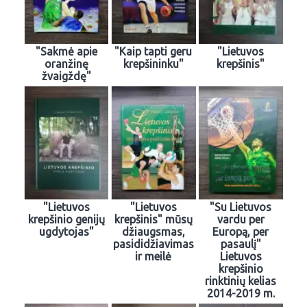
"Sakmė apie
"Kaip tapti geru
"Lietuvos
oranžinę
krepšininku"
krepšinis"
žvaigždę"
"Lietuvos
"Lietuvos
"Su Lietuvos
krepšinio genijų
krepšinis" mūsų
vardu per
ugdytojas"
džiaugsmas,
Europą, per
pasididžiavimas
pasaulį"
ir meilė
Lietuvos
krepšinio
rinktinių kelias
2014-2019 m.