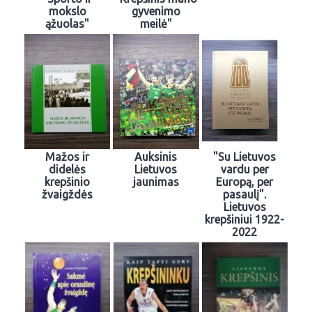
mokslo
gyvenimo
ąžuolas"
meilė"
Mažos ir
Auksinis
"Su Lietuvos
didelės
Lietuvos
vardu per
krepšinio
jaunimas
Europą, per
žvaigždės
pasaulį".
Lietuvos
krepšiniui 1922-
2022