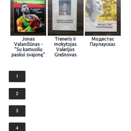
Jonas
Treneris ir
Модестac
Valančiūnas -
mokytojas
Паулаускас
"Su kamuoliu
Valerijus
paskui svajonę"
Grešnovas
1
2
3
4