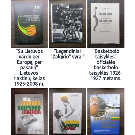
"Su Lietuvos
"Legendiniai
"Basketbolo
vardu per
"Žalgirio" vyrai"
taisyklės"
Europą, per
oficialės
pasaulį"
basketbolo
Lietuvos
taisyklės 1926-
rinktinių kelias
1927 metams.
1925-2008 m.