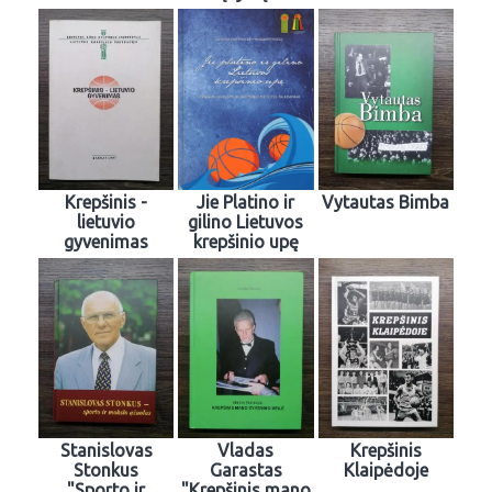
Krepšinis -
Jie Platino ir
Vytautas Bimba
lietuvio
gilino Lietuvos
gyvenimas
krepšinio upę
Stanislovas
Vladas
Krepšinis
Stonkus
Garastas
Klaipėdoje
"Sporto ir
"Krepšinis mano