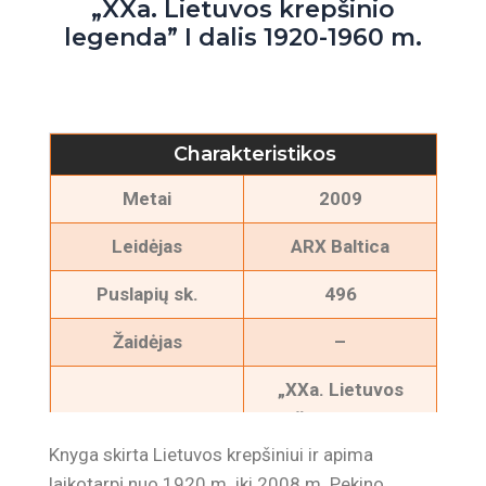
„XXa. Lietuvos krepšinio
legenda” I dalis 1920-1960 m.
Charakteristikos
Metai
2009
Leidėjas
ARX Baltica
Puslapių sk.
496
Žaidėjas
–
„XXa. Lietuvos
Knygos pavadinimas
krepšinio legenda” I
dalis 1920-1960 m.
Knyga skirta Lietuvos krepšiniui ir apima
laikotarpį nuo 1920 m. iki 2008 m. Pekino