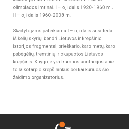
Skirmantas Leonas
Autorius
olimpiados imtinai. I – oji dalis 1920-1960 m.,
Karalevičius
II – oji dalis 1960-2008 m.
Skaitytojams pateikiama I – oji dalis susideda
iš kelių skyrių: bendri Lietuvos ir krepšinio
istorijos fragmentai, prieškario, karo metų, karo
pabėgėlių, tremtinių ir okupuotos Lietuvos
krepšinis. Knygoje yra trumpos anotacijos apie
to laikotarpio krepšininkus bei kai kuriuos šio
žaidimo organizatorius.