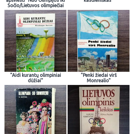
apšviesti" Nuo Olimpijos iki
kasdieniškas"
Sočio/Lietuvos olimpiečiai
"Aidi kurantų olimpiniai
"Penki žiedai virš
dūžiai"
Monrealio"