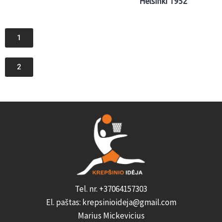
Helsinki 1952
1
2
Tel. nr. +37064157303
El. paštas: krepsinioideja@gmail.com
Marius Mickevicius