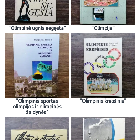
"Olimpinė ugnis negęsta"
"Olimpija"
"Olimpinis sportas
"Olimpinis krepšinis"
olimpijos ir olimpinės
žaidynės"