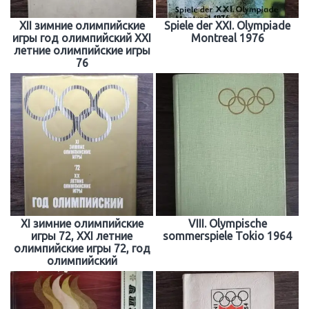
XII зимние олимпийские
Spiele der XXI. Olympiade
игры год олимпийский XXI
Montreal 1976
летние олимпийские игры
76
XI зимние олимпийские
VIII. Olympische
игры 72, XXI летние
sommerspiele Tokio 1964
олимпийские игры 72, год
олимпийский