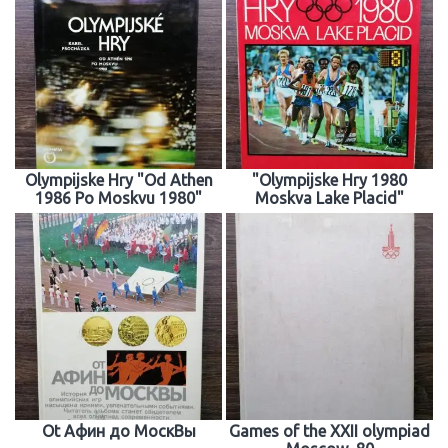
Olympijske Hry "Od Athen
"Olympijske Hry 1980
1986 Po Moskvu 1980"
Moskva Lake Placid"
Ot Афин до МоскВы
Games of the XXII olympiad