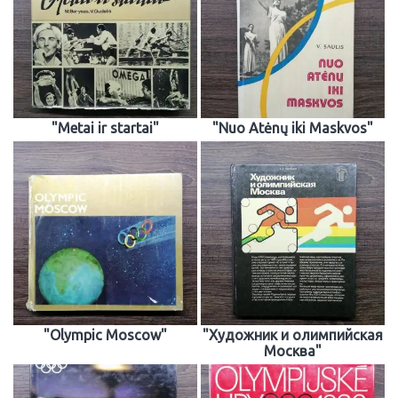
"Metai ir startai"
"Nuo Atėnų iki Maskvos"
"Olympic Moscow"
"Xудожник и олимпийская
Москва"