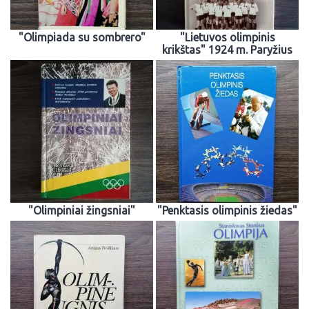
"Olimpiada su sombrero"
"Lietuvos olimpinis
krikštas" 1924 m. Paryžius
"Olimpiniai žingsniai"
"Penktasis olimpinis žiedas"