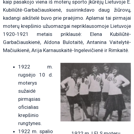
kaip pasakojo viena iš moterų sporto įkūrėjų Lietuvoje E.
Kubiliūtė-Garbačiauskienė, susirinkdavo daug žiūrovų,
kadangi aikštelė buvo prie praėjimo. Aplamai tai pirmajai
moterų krepšinio užuomazgai nepriklausomoje Lietuvoje
1920-1921 metais priklausė: Elena Kubiliūtė-
Garbačiauskienė, Aldona Bulotaitė, Antanina Vaitelytė-
Mačiuikienė, Arija Karnauskaitė-Ingelevičienė ir Rimkaitė.
1922 m.
rugsėjo 10 d.
moterys
sužaidė
pirmąsias
oficialias
krepšinio
rungtynes.
1922 m. spalio
1922 m. LFLS moterų