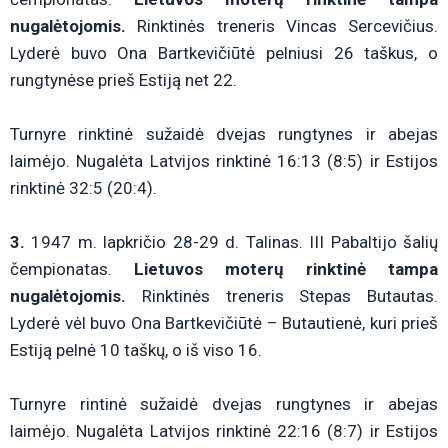
nugalėtojomis.
Rinktinės treneris Vincas Sercevičius.
Lyderė buvo Ona Bartkevičiūtė pelniusi 26 taškus, o
rungtynėse prieš Estiją net 22.
Turnyre rinktinė sužaidė dvejas rungtynes ir abejas
laimėjo. Nugalėta Latvijos rinktinė 16:13 (8:5) ir Estijos
rinktinė 32:5 (20:4).
3.
1947 m. lapkričio 28-29 d. Talinas. III Pabaltijo šalių
čempionatas.
Lietuvos moterų rinktinė tampa
nugalėtojomis.
Rinktinės treneris Stepas Butautas.
Lyderė vėl buvo Ona Bartkevičiūtė – Butautienė, kuri prieš
Estiją pelnė 10 taškų, o iš viso 16.
Turnyre rintinė sužaidė dvejas rungtynes ir abejas
laimėjo. Nugalėta Latvijos rinktinė 22:16 (8:7) ir Estijos