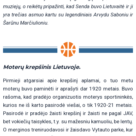
muziejų, o reikėtų pripažinti, kad Senda buvo Lietuvaitė ir ji
yra trečias asmuo kartu su legendiniais Arvydu Saboniu ir
Šarūnu Marčiulioniu.
Moterų krepšinis Lietuvoje.
Pirmieji atgarsiai apie krepšinį aplamai, o tuo metu
moterų buvo paminėti ir aprašyti dar 1920 metais. Buvo
rašoma, kad pradėjo organizuotis moterys sportininkės,
kurios ne iš karto pasirodė viešai, o tik 1920-21 metais.
Pasirodė ir pradėjo žaisti krepšinį ir žaisti ne pagal JAV,
bet vokiečių taisykles, t.y. su mažesniu kamuoliu, be lentų.
O merginos treniruodavosi ir žaisdavo Vytauto parke, kur