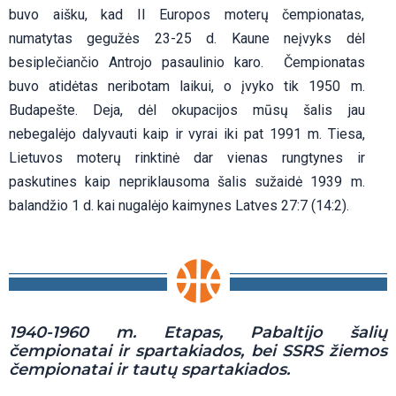
buvo aišku, kad II Europos moterų čempionatas,
numatytas gegužės 23-25 d. Kaune neįvyks dėl
besiplečiančio Antrojo pasaulinio karo. Čempionatas
buvo atidėtas neribotam laikui, o įvyko tik 1950 m.
Budapešte. Deja, dėl okupacijos mūsų šalis jau
nebegalėjo dalyvauti kaip ir vyrai iki pat 1991 m. Tiesa,
Lietuvos moterų rinktinė dar vienas rungtynes ir
paskutines kaip nepriklausoma šalis sužaidė 1939 m.
balandžio 1 d. kai nugalėjo kaimynes Latves 27:7 (14:2).
1940-1960 m. Etapas, Pabaltijo šalių
čempionatai ir spartakiados, bei SSRS žiemos
čempionatai ir tautų spartakiados.