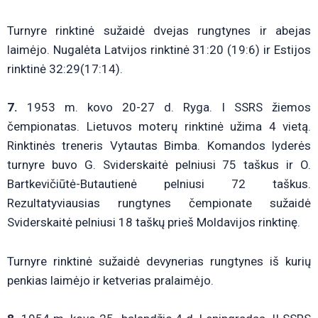
Turnyre rinktinė sužaidė dvejas rungtynes ir abejas
laimėjo. Nugalėta Latvijos rinktinė 31:20 (19:6) ir Estijos
rinktinė 32:29(17:14).
7.
1953 m. kovo 20-27 d. Ryga. I SSRS žiemos
čempionatas. Lietuvos moterų rinktinė užima 4 vietą.
Rinktinės treneris Vytautas Bimba. Komandos lyderės
turnyre buvo G. Sviderskaitė pelniusi 75 taškus ir O.
Bartkevičiūtė-Butautienė pelniusi 72 taškus.
Rezultatyviausias rungtynes čempionate sužaidė
Sviderskaitė pelniusi 18 taškų prieš Moldavijos rinktinę.
Turnyre rinktinė sužaidė devynerias rungtynes iš kurių
penkias laimėjo ir ketverias pralaimėjo.