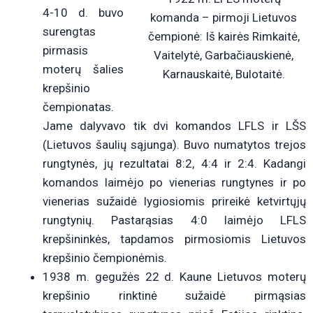
4-10 d. buvo
komanda – pirmoji Lietuvos
surengtas
čempionė: Iš kairės Rimkaitė,
pirmasis
Vaitelytė, Garbačiauskienė,
moterų šalies
Karnauskaitė, Bulotaitė.
krepšinio
čempionatas.
Jame dalyvavo tik dvi komandos LFLS ir LŠS
(Lietuvos šaulių sąjunga). Buvo numatytos trejos
rungtynės, jų rezultatai 8:2, 4:4 ir 2:4. Kadangi
komandos laimėjo po vienerias rungtynes ir po
vienerias sužaidė lygiosiomis prireikė ketvirtųjų
rungtynių. Pastarąsias 4:0 laimėjo LFLS
krepšininkės, tapdamos pirmosiomis Lietuvos
krepšinio čempionėmis.
1938 m. gegužės 22 d. Kaune Lietuvos moterų
krepšinio rinktinė sužaidė pirmąsias