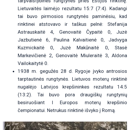
tarpvalstybines rungtynes prieš Estijos rinktinę.
Lietuvaitės laimėjo rezultatu 15:7 (7:4). Kadangi
tai buvo pirmosios rungtynės paminėsiu, kad
rinktinei atstovavo ir taškus pelnė: Stefanija
Astrauskaitė 4, Genovaitė Čypaitė 0, Juzė
Jazbutienė 6, Paulina Kalvaitienė 0, Jadvyga
Kuzmickaitė 0, Juzė Makūnaitė 0, Stasė
Markevičienė 2, Genovaitė Miuleraitė 3, Aldona
Vailokaitytė 0.
1938 m. gegužės 28 d. Rygoje įvyko antrosios
tarptautinės rungtynės. Lietuvos moterų rinktinė
nugalėjo Latvijos krepšininkes rezultatu 14:5
(13:2). Tai buvo pora draugiškų rungtynių
besiruošiant I Europos moterų krepšinio
čempionatui. Netrukus rinktinė išvyko į Romą.