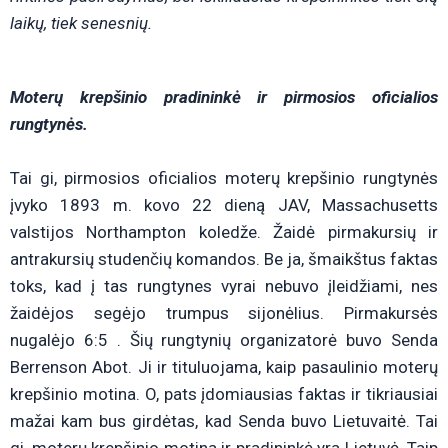
laikų, tiek senesnių.
Moterų krepšinio pradininkė ir pirmosios oficialios
rungtynės.
Tai gi, pirmosios oficialios moterų krepšinio rungtynės
įvyko 1893 m. kovo 22 dieną JAV, Massachusetts
valstijos Northampton koledže. Žaidė pirmakursių ir
antrakursių studenčių komandos. Be ja, šmaikštus faktas
toks, kad į tas rungtynes vyrai nebuvo įleidžiami, nes
žaidėjos segėjo trumpus sijonėlius. Pirmakursės
nugalėjo 6:5 . Šių rungtynių organizatorė buvo Senda
Berrenson Abot. Ji ir tituluojama, kaip pasaulinio moterų
krepšinio motina. O, pats įdomiausias faktas ir tikriausiai
mažai kam bus girdėtas, kad Senda buvo Lietuvaitė. Tai