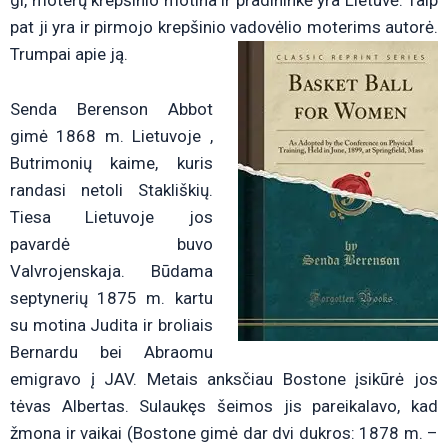
gi, moterų krepšinio motina ir pradininkė yra Lietuvė. Taip
pat ji yra ir pirmojo krepšinio vadovėlio moterims autorė.
Trumpai apie ją.
Senda Berenson Abbot
gimė 1868 m. Lietuvoje ,
Butrimonių kaime, kuris
randasi netoli Stakliškių.
Tiesa Lietuvoje jos
pavardė buvo
Valvrojenskaja. Būdama
septynerių 1875 m. kartu
su motina Judita ir broliais
Bernardu bei Abraomu
emigravo į JAV. Metais anksčiau Bostone įsikūrė jos
tėvas Albertas. Sulaukęs šeimos jis pareikalavo, kad
žmona ir vaikai (Bostone gimė dar dvi dukros: 1878 m. –