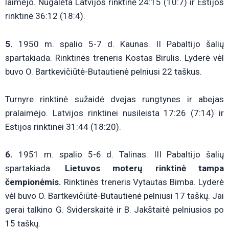
laimėjo. Nugalėta Latvijos rinktinė 24:15 (10:7) ir Estijos
rinktinė 36:12 (18:4).
5.
1950 m. spalio 5-7 d. Kaunas. II Pabaltijo šalių
spartakiada. Rinktinės treneris Kostas Birulis. Lyderė vėl
buvo O. Bartkevičiūtė-Butautienė pelniusi 22 taškus.
Turnyre rinktinė sužaidė dvejas rungtynes ir abejas
pralaimėjo. Latvijos rinktinei nusileista 17:26 (7:14) ir
Estijos rinktinei 31:44 (18:20).
6.
1951 m. spalio 5-6 d. Talinas. III Pabaltijo šalių
spartakiada.
Lietuvos moterų rinktinė tampa
čempionėmis.
Rinktinės treneris Vytautas Bimba. Lyderė
vėl buvo O. Bartkevičiūtė-Butautienė pelniusi 17 taškų. Jai
gerai talkino G. Sviderskaitė ir B. Jakštaitė pelniusios po
15 taškų.