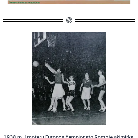
1938 m. I moterų Europos čempionato Romoje akimirka.