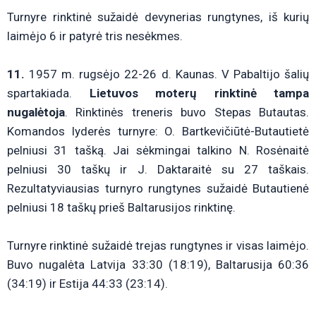
Turnyre rinktinė sužaidė devynerias rungtynes, iš kurių
laimėjo 6 ir patyrė tris nesėkmes.
11.
1957 m. rugsėjo 22-26 d. Kaunas. V Pabaltijo šalių
spartakiada.
Lietuvos moterų rinktinė tampa
nugalėtoja
. Rinktinės treneris buvo Stepas Butautas.
Komandos lyderės turnyre: O. Bartkevičiūtė-Butautietė
pelniusi 31 tašką. Jai sėkmingai talkino N. Rosėnaitė
pelniusi 30 taškų ir J. Daktaraitė su 27 taškais.
Rezultatyviausias turnyro rungtynes sužaidė Butautienė
pelniusi 18 taškų prieš Baltarusijos rinktinę.
Turnyre rinktinė sužaidė trejas rungtynes ir visas laimėjo.
Buvo nugalėta Latvija 33:30 (18:19), Baltarusija 60:36
(34:19) ir Estija 44:33 (23:14).