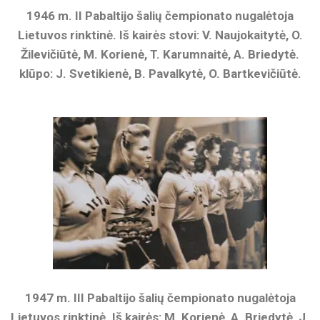
1946 m. II Pabaltijo šalių čempionato nugalėtoja
Lietuvos rinktinė. Iš kairės stovi: V. Naujokaitytė, O.
Žilevičiūtė, M. Korienė, T. Karumnaitė, A. Briedytė.
klūpo: J. Svetikienė, B. Pavalkytė, O. Bartkevičiūtė.
1947 m. III Pabaltijo šalių čempionato nugalėtoja
Lietuvos rinktinė. Iš kairės: M. Korienė, A. Briedytė, J.