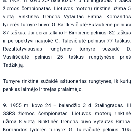
8.
1954 m. kovo 25- balandžio 4 d. Leningradas. II SSRS
žiemos čempionatas. Lietuvos moterų rinktinė užima 5
vietą. Rinktinės treneris Vytautas Bimba. Komandos
lyderės turnyre buvo: O. Bartkevičiūtė-Butautienė pelniusi
87 taškus. Jai gerai talkino F. Bimbienė pelniusi 82 taškus
ir perspektyvi naujokė G. Tulevičiūtė pelniusi 77 taškus.
Rezultatyviausias rungtynes turnyre sužaidė D.
Vasiliščiūtė pelniusi 25 taškus rungtynėse prieš
Tadžikiją.
Turnyre rinktinė sužaidė aštuonerias rungtynes, iš kurių
penkias laimėjo ir trejas pralaimėjo.
9.
1955 m. kovo 24 – balandžio 3 d. Stalingradas. III
SSRS žiemos čempionatas. Lietuvos moterų rinktinė
užima 8 vietą. Rinktinės treneris buvo Vytautas Bimba.
Komandos lyderės turnyre: G. Tulevičiūtė pelniusi 105