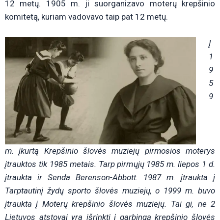
12 metų. 1905 m. ji suorganizavo moterų krepšinio
komitetą, kuriam vadovavo taip pat 12 metų.
Į
1
9
5
9
m. įkurtą Krepšinio šlovės muziejų pirmosios
moterys
įtrauktos tik 1985 metais. Tarp pirmųjų 1985 m. liepos 1 d.
įtraukta ir Senda Berenson-Abbott. 1987 m. įtraukta į
Tarptautinį žydų sporto šlovės muziejų, o 1999 m. buvo
įtraukta į Moterų krepšinio šlovės muziejų. Tai gi, ne 2
Lietuvos atstovai yra išrinkti į garbingą krepšinio šlovės