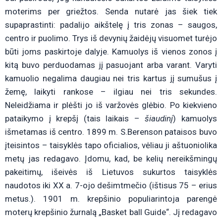
moterims per griežtos. Senda nutarė jas šiek tiek
supaprastinti: padalijo aikštelę į tris zonas – saugos,
centro ir puolimo. Trys iš devynių žaidėjų visuomet turėjo
būti joms paskirtoje dalyje. Kamuolys iš vienos zonos į
kitą buvo perduodamas jį pasuojant arba varant. Varyti
kamuolio negalima daugiau nei tris kartus jį sumušus į
žemę, laikyti rankose – ilgiau nei tris sekundes.
Neleidžiama ir plėšti jo iš varžovės glėbio. Po kiekvieno
pataikymo į krepšį (tais laikais –
šiaudinį
) kamuolys
išmetamas iš centro. 1899 m. S.Berenson pataisos buvo
įteisintos – taisyklės tapo oficialios, vėliau ji aštuoniolika
metų jas redagavo. Įdomu, kad, be kelių nereikšmingų
pakeitimų, išeivės iš Lietuvos sukurtos taisyklės
naudotos iki XX a. 7-ojo dešimtmečio (ištisus 75 – erius
metus.). 1901 m. krepšinio populiarintoja parengė
moterų krepšinio žurnalą „Basket ball Guide“. Jį redagavo