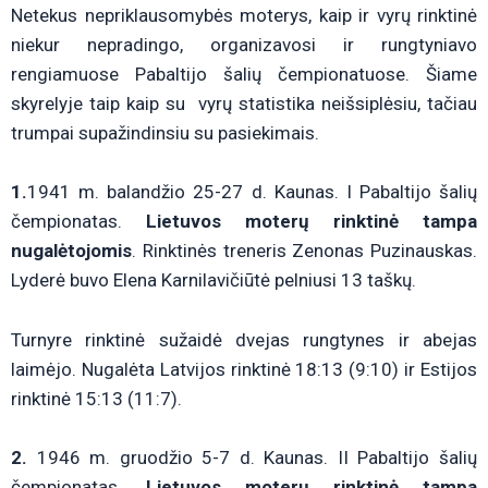
Netekus nepriklausomybės moterys, kaip ir vyrų rinktinė
niekur nepradingo, organizavosi ir rungtyniavo
rengiamuose Pabaltijo šalių čempionatuose. Šiame
skyrelyje taip kaip su vyrų statistika neišsiplėsiu, tačiau
trumpai supažindinsiu su pasiekimais.
1.
1941 m. balandžio 25-27 d. Kaunas. I Pabaltijo šalių
čempionatas.
Lietuvos moterų rinktinė tampa
nugalėtojomis
. Rinktinės treneris Zenonas Puzinauskas.
Lyderė buvo Elena Karnilavičiūtė pelniusi 13 taškų.
Turnyre rinktinė sužaidė dvejas rungtynes ir abejas
laimėjo. Nugalėta Latvijos rinktinė 18:13 (9:10) ir Estijos
rinktinė 15:13 (11:7).
2.
1946 m. gruodžio 5-7 d. Kaunas. II Pabaltijo šalių
čempionatas.
Lietuvos moterų rinktinė tampa