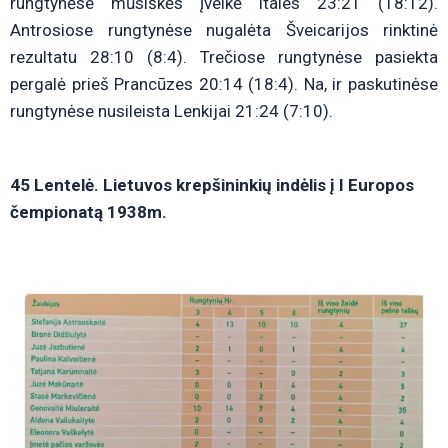
rungtynėse mūsiškės įveikė Itales 23:21 (18:12).
Antrosiose rungtynėse nugalėta Šveicarijos rinktinė
rezultatu 28:10 (8:4). Trečiose rungtynėse pasiekta
pergalė prieš Prancūzes 20:14 (18:4). Na, ir paskutinėse
rungtynėse nusileista Lenkijai 21:24 (7:10).
45 Lentelė. Lietuvos krepšininkių indėlis į I Europos
čempionatą 1938m.