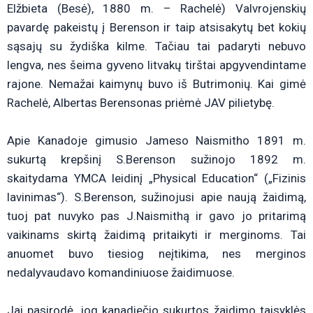
Elžbieta (Besė), 1880 m. – Rachelė) Valvrojenskių
pavardę pakeistų į Berenson ir taip atsisakytų bet kokių
sąsajų su žydiška kilme. Tačiau tai padaryti nebuvo
lengva, nes šeima gyveno litvakų tirštai apgyvendintame
rajone. Nemažai kaimynų buvo iš Butrimonių. Kai gimė
Rachelė, Albertas Berensonas priėmė JAV pilietybę.
Apie Kanadoje gimusio Jameso Naismitho 1891 m.
sukurtą krepšinį S.Berenson sužinojo 1892 m.
skaitydama YMCA leidinį „Physical Education“ („Fizinis
lavinimas“). S.Berenson, sužinojusi apie naują žaidimą,
tuoj pat nuvyko pas J.Naismithą ir gavo jo pritarimą
vaikinams skirtą žaidimą pritaikyti ir merginoms. Tai
anuomet buvo tiesiog neįtikima, nes merginos
nedalyvaudavo komandiniuose žaidimuose.
Jai pasirodė, jog kanadiečio sukurtos žaidimo taisyklės