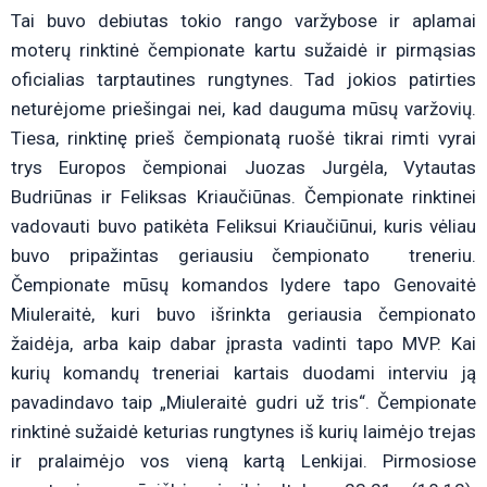
Tai buvo debiutas tokio rango varžybose ir aplamai
moterų rinktinė čempionate kartu sužaidė ir pirmąsias
oficialias tarptautines rungtynes. Tad jokios patirties
neturėjome priešingai nei, kad dauguma mūsų varžovių.
Tiesa, rinktinę prieš čempionatą ruošė tikrai rimti vyrai
trys Europos čempionai Juozas Jurgėla, Vytautas
Budriūnas ir Feliksas Kriaučiūnas. Čempionate rinktinei
vadovauti buvo patikėta Feliksui Kriaučiūnui, kuris vėliau
buvo pripažintas geriausiu čempionato treneriu.
Čempionate mūsų komandos lydere tapo Genovaitė
Miuleraitė, kuri buvo išrinkta geriausia čempionato
žaidėja, arba kaip dabar įprasta vadinti tapo MVP. Kai
kurių komandų treneriai kartais duodami interviu ją
pavadindavo taip „Miuleraitė gudri už tris“. Čempionate
rinktinė sužaidė keturias rungtynes iš kurių laimėjo trejas
ir pralaimėjo vos vieną kartą Lenkijai. Pirmosiose