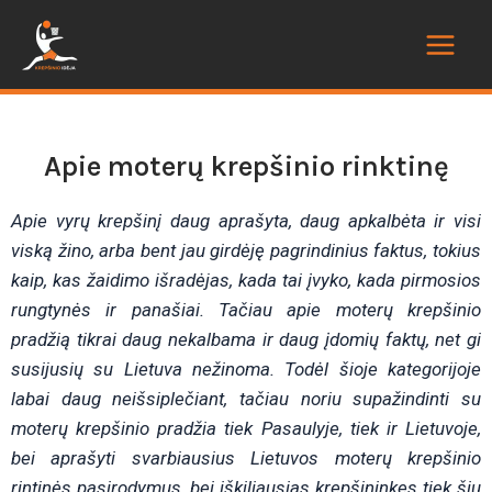
Apie moterų krepšinio rinktinę
Apie vyrų krepšinį daug aprašyta, daug apkalbėta ir visi
viską žino, arba bent jau girdėję pagrindinius faktus, tokius
kaip, kas žaidimo išradėjas, kada tai įvyko, kada pirmosios
rungtynės ir panašiai. Tačiau apie moterų krepšinio
pradžią tikrai daug nekalbama ir daug įdomių faktų, net gi
susijusių su Lietuva nežinoma. Todėl šioje kategorijoje
labai daug neišsiplečiant, tačiau noriu supažindinti su
moterų krepšinio pradžia tiek Pasaulyje, tiek ir Lietuvoje,
bei aprašyti svarbiausius Lietuvos moterų krepšinio
rintinės pasirodymus, bei iškiliausias krepšininkes tiek šių