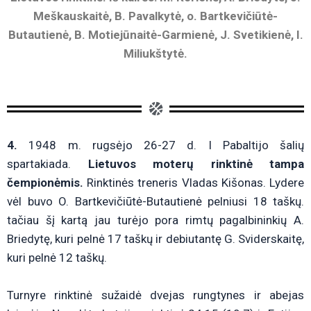
Meškauskaitė, B. Pavalkytė, o. Bartkevičiūtė-
Butautienė, B. Motiejūnaitė-Garmienė, J. Svetikienė, I.
Miliukštytė.
4.
1948 m. rugsėjo 26-27 d. I Pabaltijo šalių
spartakiada.
Lietuvos moterų rinktinė tampa
čempionėmis.
Rinktinės treneris Vladas Kišonas. Lydere
vėl buvo O. Bartkevičiūtė-Butautienė pelniusi 18 taškų.
tačiau šį kartą jau turėjo pora rimtų pagalbininkių A.
Briedytę, kuri pelnė 17 taškų ir debiutantę G. Sviderskaitę,
kuri pelnė 12 taškų.
Turnyre rinktinė sužaidė dvejas rungtynes ir abejas