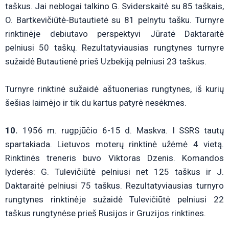
taškus. Jai neblogai talkino G. Sviderskaitė su 85 taškais,
O. Bartkevičiūtė-Butautietė su 81 pelnytu tašku. Turnyre
rinktinėje debiutavo perspektyvi Jūratė Daktaraitė
pelniusi 50 taškų. Rezultatyviausias rungtynes turnyre
sužaidė Butautienė prieš Uzbekiją pelniusi 23 taškus.
Turnyre rinktinė sužaidė aštuonerias rungtynes, iš kurių
šešias laimėjo ir tik du kartus patyrė nesėkmes.
10.
1956 m. rugpjūčio 6-15 d. Maskva. I SSRS tautų
spartakiada. Lietuvos moterų rinktinė užėmė 4 vietą.
Rinktinės treneris buvo Viktoras Dzenis. Komandos
lyderės: G. Tulevičiūtė pelniusi net 125 taškus ir J.
Daktaraitė pelniusi 75 taškus. Rezultatyviausias turnyro
rungtynes rinktinėje sužaidė Tulevičiūtė pelniusi 22
taškus rungtynėse prieš Rusijos ir Gruzijos rinktines.