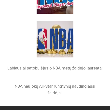
Labiausiai patobulėjusio NBA metų žaidėjo laureatai
NBA naujokų All-Star rungtynių naudingiausi
žaidėjai.