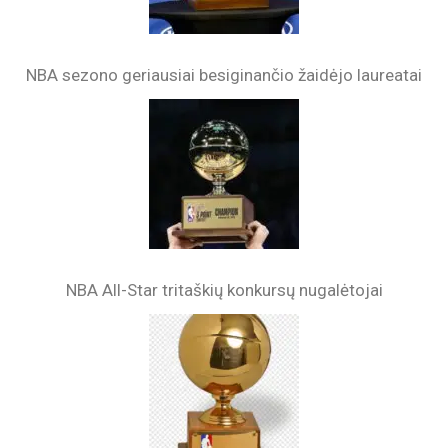
NBA sezono geriausiai besiginančio žaidėjo laureatai
NBA All-Star tritaškių konkursų nugalėtojai