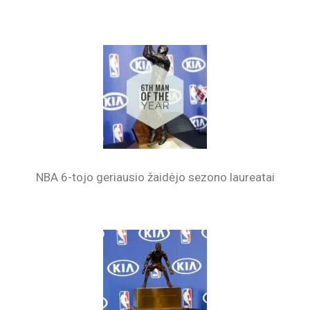
NBA 6-tojo geriausio žaidėjo sezono laureatai