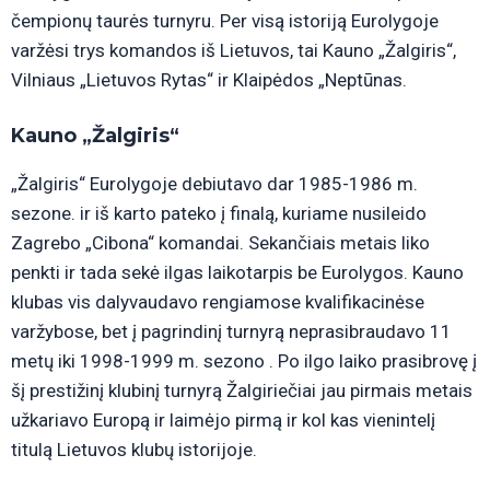
čempionų taurės turnyru. Per visą istoriją Eurolygoje
varžėsi trys komandos iš Lietuvos, tai Kauno „Žalgiris“,
Vilniaus „Lietuvos Rytas“ ir Klaipėdos „Neptūnas.
Kauno „Žalgiris“
„Žalgiris“ Eurolygoje debiutavo dar 1985-1986 m.
sezone. ir iš karto pateko į finalą, kuriame nusileido
Zagrebo „Cibona“ komandai. Sekančiais metais liko
penkti ir tada sekė ilgas laikotarpis be Eurolygos. Kauno
klubas vis dalyvaudavo rengiamose kvalifikacinėse
varžybose, bet į pagrindinį turnyrą neprasibraudavo 11
metų iki 1998-1999 m. sezono . Po ilgo laiko prasibrovę į
šį prestižinį klubinį turnyrą Žalgiriečiai jau pirmais metais
užkariavo Europą ir laimėjo pirmą ir kol kas vienintelį
titulą Lietuvos klubų istorijoje.