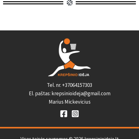
Tel. nr. +37064157303
El. paštas: krepsinioideja@gmail.com
Marius Mickevicius
Visos teisės saugomos © 2026 krepsinioideja.lt