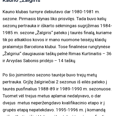
Kauno „Žalgiris“
Kauno klubas turnyre debiutavo dar 1980-1981 m.
sezone. Pirmasis blynas liko prisvilęs. Tada buvo kelių
sezonų pertrauka ir iškarto sėkmingas sugrįžimas 1984-
1985 m. sezone „Žalgiris“ pateko į taurės finalą, kuriame
tik po atkaklios kovos ir mano nuomone teisėjų klaidų
pralaimėjo Barcelona klubui. Tose finalinėse rungtynėse
„Žalgiriui“ daugiausiai taškų pelnė Rimas Kurtinaitis – 36
ir Arvydas Sabonis pridėjo – 14 taškų.
Po šio įsimintino sezono taurėje buvo trejų metų
pertrauka. Grįžę žalgiriečiai 2 sezonus iš eilės pateko į
taurės pusfinalius 1988-89 ir 1989-1990 m. sezonuose.
Tuomet vėl trejus metus aplamai nedalyvavo, o dar
dvejus metus neperžengdavo kvalifikacinio etapo ir į
grupės etapą nepatekdavo. 1995-1996 m. į komandą