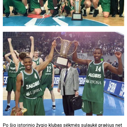
Po šio istorinio žygio klubas sėkmės sulaukė praėjus net