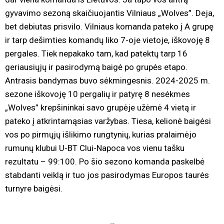
gyvavimo sezoną skaičiuojantis Vilniaus „Wolves”. Deja,
bet debiutas prisvilo. Vilniaus komanda pateko į A grupę
ir tarp dešimties komandų liko 7-oje vietoje, iškovoję 8
pergales. Tiek nepakako tam, kad patektų tarp 16
geriausiųjų ir pasirodymą baigė po grupės etapo.
Antrasis bandymas buvo sėkmingesnis. 2024-2025 m.
sezone iškovoję 10 pergalių ir patyrę 8 nesėkmes
„Wolves” krepšininkai savo grupėje užėmė 4 vietą ir
pateko į atkrintamąsias varžybas. Tiesa, kelionė baigėsi
vos po pirmųjų išlikimo rungtynių, kurias pralaimėjo
rumunų klubui U-BT Clui-Napoca vos vienu tašku
rezultatu – 99:100. Po šio sezono komanda paskelbė
stabdanti veiklą ir tuo jos pasirodymas Europos taurės
turnyre baigėsi.