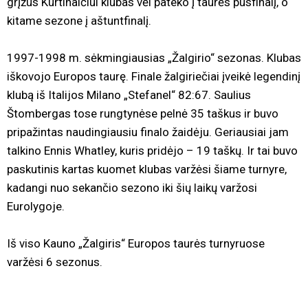
grįžus Kurtinaičiui klubas vėl pateko į taurės pusfinalį, o
kitame sezone į aštuntfinalį.
1997-1998 m. sėkmingiausias „Žalgirio“ sezonas. Klubas
iškovojo Europos taurę. Finale žalgiriečiai įveikė legendinį
klubą iš Italijos Milano „Stefanel“ 82:67. Saulius
Štombergas tose rungtynėse pelnė 35 taškus ir buvo
pripažintas naudingiausiu finalo žaidėju. Geriausiai jam
talkino Ennis Whatley, kuris pridėjo – 19 taškų. Ir tai buvo
paskutinis kartas kuomet klubas varžėsi šiame turnyre,
kadangi nuo sekančio sezono iki šių laikų varžosi
Eurolygoje.
Iš viso Kauno „Žalgiris“ Europos taurės turnyruose
varžėsi 6 sezonus.