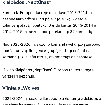
Klaipėdos „Neptūnas“
Komanda Europos taurėje debiutavo 2013-2014 m.
sezone kur varžėsi H grupėje ir joje likę 5 vietoje į
tolimesnį etapą nepateko. Dar du kartus 2013-2014 ir
2014-2015 m. sezonuose pateko tarp 32 komandų.
Nuo 2025-2026 m. sezono komanda vėl grįžo į Europos
taurės turnyrą. Rungėsi A grupėje ir tarp dešimties
komandų likusi aštuntoje į atkrintamąsias nepateko.
Iš viso Klaipėdos „Neptūnas” Europos taurės turnyre
varžėsi 4 sezonus.
Vilniaus „Wolves”
2023-2024 m. sezone Europos taurės turnyre debiutavo
dar viena komanda iš Lietuvos. Ja tapo vos antrą