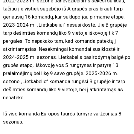
2022-2023 m. sezone panevėžiečiams sekėsi sunkiau,
tačiau jie vistiek sugebėjo iš A grupės prasibrauti tarp
geriausių 16 komandų, kur suklupo jau pirmame etape.
2023-2024 m. „Lietkabeliui” nesusiklostė. Jie B grupėje
tarp dešimties komandų liko 9 vietoje iškovoję tik 7
pergales. To nepakako tam, kad komanda patektų į
atkrintamąsias. Nesėkmingai komandai susiklostė ir
2024-2025 m. sezonas. Lietkabelis pasirodymą baigė po
grupės etapo, iškovoję vos 5 rungtynes ir patyrę 13
pralaimėjimų bei likę 9 savo grupėje. 2025-2026 m.
sezone „Lietkabelio” komanda rungėsi B grupėje ir tarp
dešimties komandų liko 9 vietoje, bei į atkrintamąsias
nepateko.
Iš viso komanda Europos taurės turnyre varžėsi jau 8
sezonus.