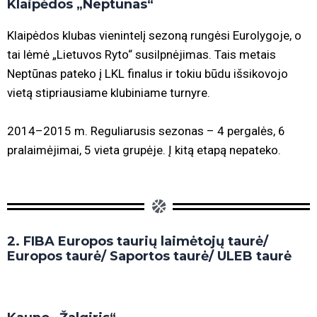
Klaipėdos „Neptūnas“
Klaipėdos klubas vienintelį sezoną rungėsi Eurolygoje, o
tai lėmė „Lietuvos Ryto“ susilpnėjimas. Tais metais
Neptūnas pateko į LKL finalus ir tokiu būdu išsikovojo
vietą stipriausiame klubiniame turnyre.
2014–2015 m. Reguliarusis sezonas – 4 pergalės, 6
pralaimėjimai, 5 vieta grupėje. Į kitą etapą nepateko.
2. FIBA Europos taurių laimėtojų taurė/
Europos taurė/ Saportos taurė/ ULEB taurė