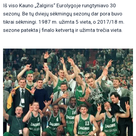
Iš viso Kauno „Žalgiris“ Eurolygoje rungtyniavo 30
sezonų. Be tų dviejų sėkmingų sezonų dar pora buvo
tikrai sėkmingi. 1987 m. užimta 5 vieta, o 2017/18 m.
sezone patekta į finalo ketvertą ir užimta trečia vieta.