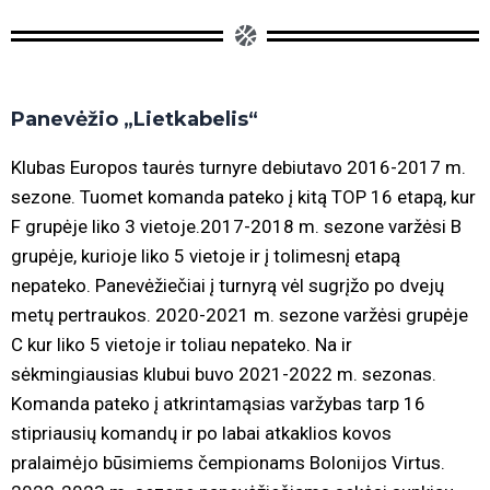
Panevėžio „Lietkabelis“
Klubas Europos taurės turnyre debiutavo 2016-2017 m.
sezone. Tuomet komanda pateko į kitą TOP 16 etapą, kur
F grupėje liko 3 vietoje.2017-2018 m. sezone varžėsi B
grupėje, kurioje liko 5 vietoje ir į tolimesnį etapą
nepateko. Panevėžiečiai į turnyrą vėl sugrįžo po dvejų
metų pertraukos. 2020-2021 m. sezone varžėsi grupėje
C kur liko 5 vietoje ir toliau nepateko. Na ir
sėkmingiausias klubui buvo 2021-2022 m. sezonas.
Komanda pateko į atkrintamąsias varžybas tarp 16
stipriausių komandų ir po labai atkaklios kovos
pralaimėjo būsimiems čempionams Bolonijos Virtus.