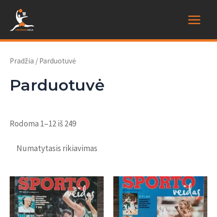
Pereiti
prie
Main
turinio
Menu
Pradžia
/ Parduotuvė
Parduotuvė
Rodoma 1–12 iš 249