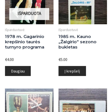
IŠPARDUOTA
Išparduotuvė
Išparduotuvė
1978 m. Gagarinio
1985 m. Kauno
krepšinio taurės
„Žalgirio” sezono
turnyro programa
bukletas
Įvertinimas:
Įvertinimas:
€
4.00
€
5.00
0
0
iš
iš
5
5
Daugiau
Į krepšelį