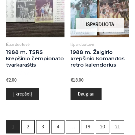
IŠPARDUOTA
Išparduotuvė
Išparduotuvė
1988 m. TSRS
1988 m. Žalgirio
krepšinio čempionato
krepšinio komandos
tvarkaraštis
retro kalendorius
Įvertinimas:
Įvertinimas:
€
2.00
€
18.00
0
0
iš
iš
5
5
Į krepšelį
Daugiau
1
2
3
4
…
19
20
21