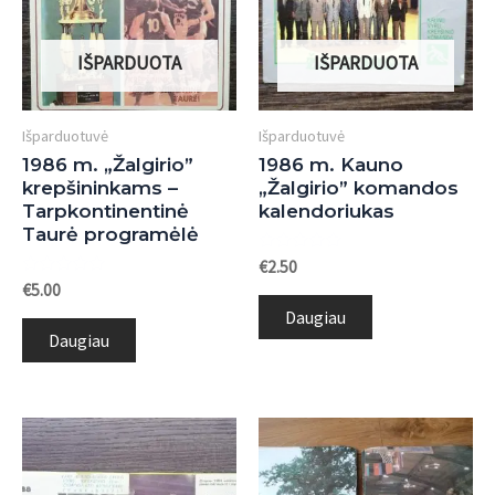
IŠPARDUOTA
IŠPARDUOTA
Išparduotuvė
Išparduotuvė
1986 m. „Žalgirio”
1986 m. Kauno
krepšininkams –
„Žalgirio” komandos
Tarpkontinentinė
kalendoriukas
Taurė programėlė
Įvertinimas:
€
2.50
0
Įvertinimas:
€
5.00
iš
0
5
Daugiau
iš
5
Daugiau