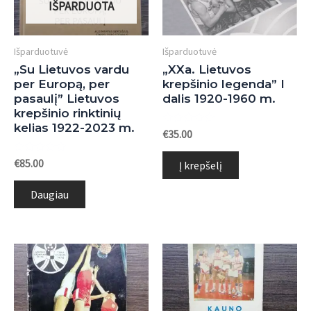
IŠPARDUOTA
Išparduotuvė
Išparduotuvė
„Su Lietuvos vardu
„XXa. Lietuvos
per Europą, per
krepšinio legenda” I
pasaulį” Lietuvos
dalis 1920-1960 m.
krepšinio rinktinių
kelias 1922-2023 m.
Įvertinimas:
€
35.00
0
iš
Įvertinimas:
5
€
85.00
Į krepšelį
0
iš
5
Daugiau