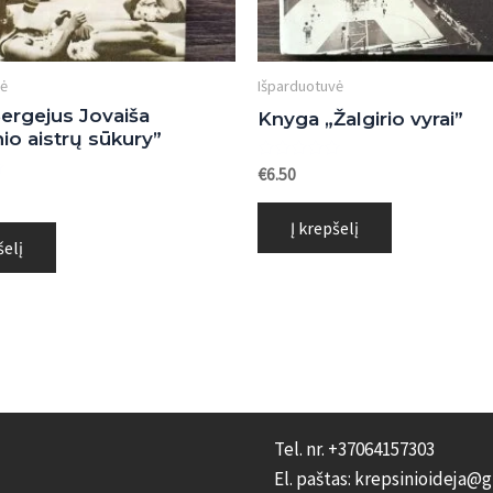
vė
Išparduotuvė
ergejus Jovaiša
Knyga „Žalgirio vyrai”
io aistrų sūkury”
Įvertinimas:
€
6.50
0
s:
iš
5
Į krepšelį
šelį
Tel. nr. +37064157303
El. paštas: krepsinioideja@