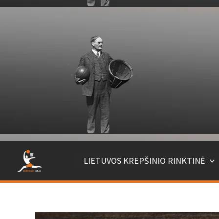
Pereiti
prie
turinio
LIETUVOS KREPŠINIO RINKTINĖ