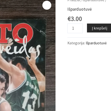
Išparduotuvė
€
3.00
Kiekis
Į krepšelį
Kategorija:
Išparduotuvė