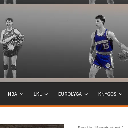
NBA
LKL
EUROLYGA
KNYGOS
Pradžia
/
Išparduotuvė
/