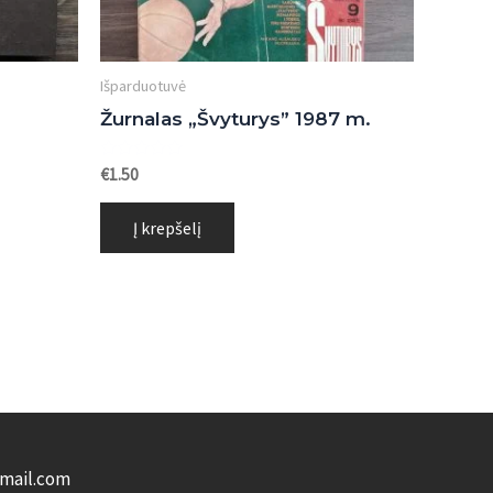
Išparduotuvė
Žurnalas „Švyturys” 1987 m.
Įvertinimas:
€
1.50
0
iš
5
Į krepšelį
gmail.com