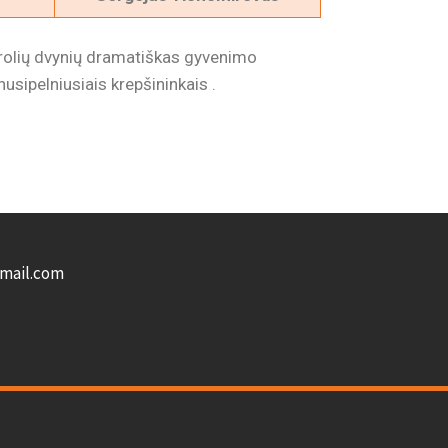
brolių dvynių dramatiškas gyvenimo
, nusipelniusiais krepšininkais .
gmail.com