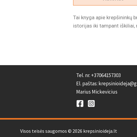
Tai knyga apie krepšininkų 
istorijas iki tampant iškiliai
Tel. nr. +37064157303
El. paštas: krepsinioideja@
Marius Mickevicius
Visos teisės saugomos © 2026 krepsinioideja.lt