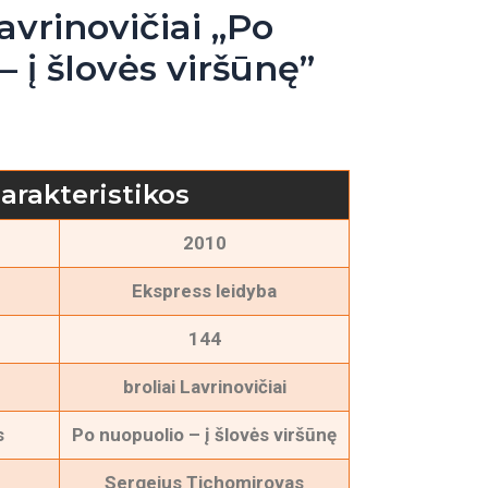
Lavrinovičiai „Po
 į šlovės viršūnę”
arakteristikos
2010
Ekspress leidyba
144
broliai Lavrinovičiai
s
Po nuopuolio – į šlovės viršūnę
Sergejus Tichomirovas