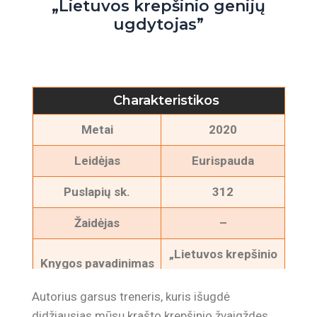
„Lietuvos krepšinio genijų
ugdytojas”
Charakteristikos
Metai
2020
Leidėjas
Eurispauda
Puslapių sk.
312
Žaidėjas
–
„Lietuvos krepšinio
Knygos pavadinimas
genijų ugdytojas”
Autorius garsus treneris, kuris išugdė
Autorius
Jurijus Fiodorovas
didžiausias mūsų krašto krepšinio žvaigždes