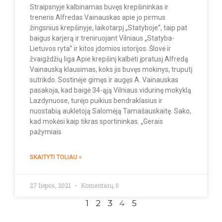
Straipsnyje kalbinamas buvęs krepšininkas ir
treneris Alfredas Vainauskas apie jo pirmus
žingsnius krepšinyje, laikotarpį „Statyboje”, taip pat
baigus karjerą ir treniruojant Vilniaus „Statyba-
Lietuvos ryta” ir kitos įdomios istorijos. Šlovė ir
žvaigždžių liga Apie krepšinį kalbėti įpratusį Alfredą
Vainauską klausimas, koks jis buvęs mokinys, truputį
sutrikdo. Sostinėje gimęs ir augęs A. Vainauskas
pasakoja, kad baigė 34-ąją Vilniaus vidurinę mokyklą
Lazdynuo­se, turėjo puikius bendraklasius ir
nuostabią auklėtoją Salomėją Tamašauskaitę. Sako,
kad mokėsi kaip tikras sportininkas. „Gerais
pažymiais
SKAITYTI TOLIAU »
27 liepos, 2021
Komentarų: 0
1
2
3
4
5