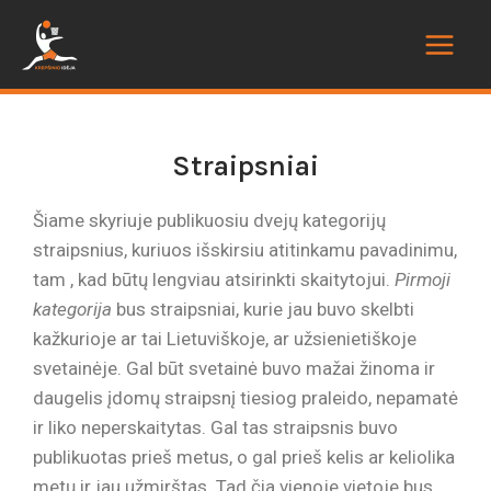
Straipsniai
Šiame skyriuje publikuosiu dvejų kategorijų
straipsnius, kuriuos išskirsiu atitinkamu pavadinimu,
tam , kad būtų lengviau atsirinkti skaitytojui.
Pirmoji
kategorija
bus straipsniai, kurie jau buvo skelbti
kažkurioje ar tai Lietuviškoje, ar užsienietiškoje
svetainėje. Gal būt svetainė buvo mažai žinoma ir
daugelis įdomų straipsnį tiesiog praleido, nepamatė
ir liko neperskaitytas. Gal tas straipsnis buvo
publikuotas prieš metus, o gal prieš kelis ar keliolika
metų ir jau užmirštas. Tad čia vienoje vietoje bus