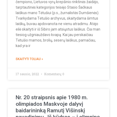
čempiono, Lietuvos vyrų krepšinio rinktinės žaidėjo,
tarptautinės kategorijos teisėjo Stasio Šačkaus
laiškus mano Tėtušiui (p.s., žurnalistės Dumšienės).
Tvarkydama Tėtušio archyvus, skaitydama šimtus
laiškų, buvau apdovanota ne vienu atradimu. Atėjo
eilė skaityti ir iš Sibiro jam atsiųstus laiškus. Čia man
tiesiog užgniauždavo kvapą. Kai jau perskaičiau
Tėtušio mamos, brolių, seserų laiškus, pamačiau,
kad yra ir
SKAITYTI TOLIAU »
17 sausio, 2022
Komentarų: 0
Nr. 20 straipsnis apie 1980 m.
olimpiados Maskvoje dalyvį
baidarininką Ramutį Višinskį