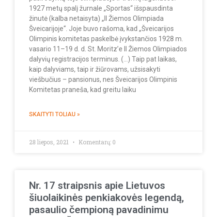
1927 metų spalį žurnale „Sportas“ išspausdinta
žinutė (kalba netaisyta) „II Žiemos Olimpiada
Šveicarijoje“. Joje buvo rašoma, kad „Šveicarijos
Olimpinis komitetas paskelbė įvykstančios 1928 m.
vasario 11–19 d. d. St. Moritz’e II Žiemos Olimpiados
dalyvių registracijos terminus. (…) Taip pat laikas,
kaip dalyviams, taip ir žiūrovams, užsisakyti
viešbučius – pansionus, nes Šveicarijos Olimpinis
Komitetas praneša, kad greitu laiku
SKAITYTI TOLIAU »
28 liepos, 2021
Komentarų: 0
Nr. 17 straipsnis apie Lietuvos
šiuolaikinės penkiakovės legendą,
pasaulio čempioną pavadinimu