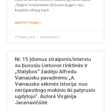
„Žalgirio“ krepšininkas, Biržuose augęs ir čia į
krepšinio olimpą kopti
SKAITYTI TOLIAU »
27 liepos, 2021
Komentarų: 0
Nr. 15 Įdomus straipsnis/interviu
su buvusiu Lietuvos rinktinės ir
„Statybos” žaidėju Alfredu
Vainausku pavadinimu „A.
Vainausko sėkmės istorija: nuo
nerūpestingo mokinio iki patyrusio
ugdytojo”. Autorė Virginija
Jacenavičiūtė