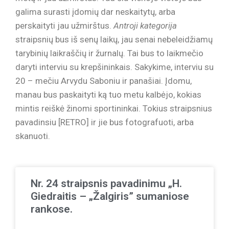
galima surasti įdomių dar neskaitytų, arba
perskaityti jau užmirštus.
Antroji kategorija
straipsnių bus iš senų laikų, jau senai nebeleidžiamų
tarybinių laikraščių ir žurnalų. Tai bus to laikmečio
daryti interviu su krepšininkais. Sakykime, interviu su
20 – mečiu Arvydu Saboniu ir panašiai. Įdomu,
manau bus paskaityti ką tuo metu kalbėjo, kokias
mintis reiškė žinomi sportininkai. Tokius straipsnius
pavadinsiu [RETRO] ir jie bus fotografuoti, arba
skanuoti.
Nr. 24 straipsnis pavadinimu „H.
Giedraitis – „Žalgiris” sumaniose
rankose.