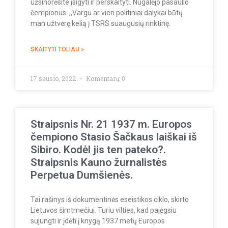
užsinorėsite įsigyti ir perskaityti. Nugalėjo pasaulio
čempionus ,,Vargu ar vien politiniai dalykai būtų
man užtvėrę kelią į TSRS suaugusių rinktinę.
SKAITYTI TOLIAU »
17 sausio, 2022
Komentarų: 0
Straipsnis Nr. 21 1937 m. Europos
čempiono Stasio Šačkaus laiškai iš
Sibiro. Kodėl jis ten pateko?.
Straipsnis Kauno žurnalistės
Perpetua Dumšienės.
Tai rašinys iš dokumentinės eseistikos ciklo, skirto
Lietuvos šimtmečiui. Turiu vilties, kad pajėgsiu
sujungti ir įdėti į knygą 1937 metų Europos