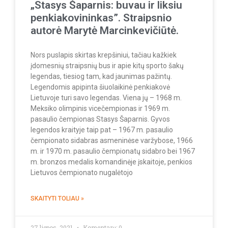
„Stasys Šaparnis: buvau ir liksiu
penkiakovininkas”. Straipsnio
autorė Marytė Marcinkevičiūtė.
Nors puslapis skirtas krepšiniui, tačiau kažkiek
įdomesnių straipsnių bus ir apie kitų sporto šakų
legendas, tiesiog tam, kad jaunimas pažintų.
Legendomis apipinta šiuolaikinė penkiakovė
Lietuvoje turi savo legendas. Viena jų – 1968 m.
Meksiko olimpinis vicečempionas ir 1969 m.
pasaulio čempionas Stasys Šaparnis. Gyvos
legendos kraityje taip pat – 1967 m. pasaulio
čempionato sidabras asmeninėse varžybose, 1966
m. ir 1970 m. pasaulio čempionatų sidabro bei 1967
m. bronzos medalis komandinėje įskaitoje, penkios
Lietuvos čempionato nugalėtojo
SKAITYTI TOLIAU »
27 liepos, 2021
Komentarų: 0