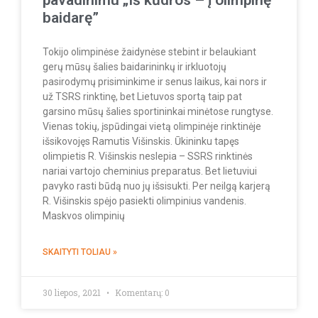
pavadinimu „Iš kūdros – į olimpinę
baidarę”
Tokijo olimpinėse žaidynėse stebint ir belaukiant
gerų mūsų šalies baidarininkų ir irkluotojų
pasirodymų prisiminkime ir senus laikus, kai nors ir
už TSRS rinktinę, bet Lietuvos sportą taip pat
garsino mūsų šalies sportininkai minėtose rungtyse.
Vienas tokių, įspūdingai vietą olimpinėje rinktinėje
išsikovojęs Ramutis Višinskis. Ūkininku tapęs
olimpietis R. Višinskis neslepia – SSRS rinktinės
nariai vartojo cheminius preparatus. Bet lietuviui
pavyko rasti būdą nuo jų išsisukti. Per neilgą karjerą
R. Višinskis spėjo pasiekti olimpinius vandenis.
Maskvos olimpinių
SKAITYTI TOLIAU »
30 liepos, 2021
Komentarų: 0