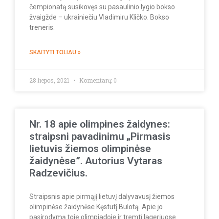
čempionatą susikovęs su pasaulinio lygio bokso
žvaigžde – ukrainiečiu Vladimiru Kličko. Bokso
treneris.
SKAITYTI TOLIAU »
28 liepos, 2021
Komentarų: 0
Nr. 18 apie olimpines žaidynes:
straipsni pavadinimu „Pirmasis
lietuvis žiemos olimpinėse
žaidynėse”. Autorius Vytaras
Radzevičius.
Straipsnis apie pirmąjį lietuvį dalyvavusį žiemos
olimpinėse žaidynėse Kęstutį Bulotą. Apie jo
pasirodymą toje olimpiadoje ir tremtį lageriuose.