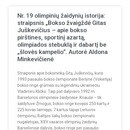
Nr. 19 olimpinių žaidynių istorija:
straipsnis „Bokso žvaigždė Gitas
Juškevičius – apie bokso
pirštines, sportinį azartą,
olimpiados stebuklą ir dabartį be
„šlovės kampelio“. Autorė Aldona
Minkevičienė
Straipsnis apie boksininką Gitą Juškevičių, kuris
1993 pasaulio bokso čempionate Berlyne (Vokietija)
bokso ringe grūmėsi su legendiniu ukrainiečiu
Vladimiru Kličko. Taip pat dalyvavo 1992 m.
Barselonos olimpinėse žaidynėse. Kriaušė – tik
šaldytuve Žmogus, bokso ringe kovęsis 250 kartų ir
225 kovas laimėjęs, 7 kartus tapęs Lietuvos
čempionu, Baltijos šalių bokso čempionato
nugalėtojas, XXV vasaros olimpinių žaidynių
Barselonoje dalyvis, bokso ringe per pasaulio