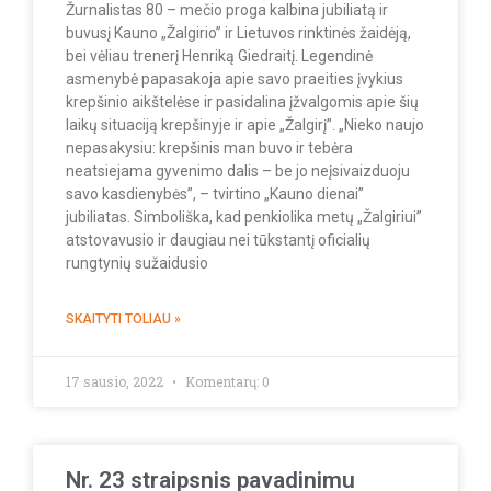
Žurnalistas 80 – mečio proga kalbina jubiliatą ir
buvusį Kauno „Žalgirio” ir Lietuvos rinktinės žaidėją,
bei vėliau trenerį Henriką Giedraitį. Legendinė
asmenybė papasakoja apie savo praeities įvykius
krepšinio aikštelėse ir pasidalina įžvalgomis apie šių
laikų situaciją krepšinyje ir apie „Žalgirį”. „Nieko naujo
nepasakysiu: krepšinis man buvo ir tebėra
neatsiejama gyvenimo dalis – be jo neįsivaizduoju
savo kasdienybės”, – tvirtino „Kauno dienai”
jubiliatas. Simboliška, kad penkiolika metų „Žalgiriui”
atstovavusio ir daugiau nei tūkstantį oficialių
rungtynių sužaidusio
SKAITYTI TOLIAU »
17 sausio, 2022
Komentarų: 0
Nr. 23 straipsnis pavadinimu