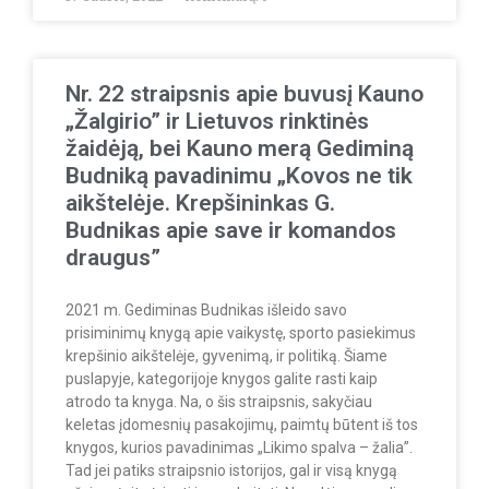
Nr. 22 straipsnis apie buvusį Kauno
„Žalgirio” ir Lietuvos rinktinės
žaidėją, bei Kauno merą Gediminą
Budniką pavadinimu „Kovos ne tik
aikštelėje. Krepšininkas G.
Budnikas apie save ir komandos
draugus”
2021 m. Gediminas Budnikas išleido savo
prisiminimų knygą apie vaikystę, sporto pasiekimus
krepšinio aikštelėje, gyvenimą, ir politiką. Šiame
puslapyje, kategorijoje knygos galite rasti kaip
atrodo ta knyga. Na, o šis straipsnis, sakyčiau
keletas įdomesnių pasakojimų, paimtų būtent iš tos
knygos, kurios pavadinimas „Likimo spalva – žalia”.
Tad jei patiks straipsnio istorijos, gal ir visą knygą