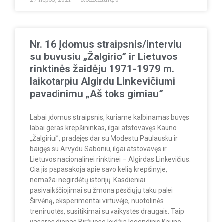
Nr. 16 Įdomus straipsnis/interviu
su buvusiu „Žalgirio” ir Lietuvos
rinktinės žaidėju 1971-1979 m.
laikotarpiu Algirdu Linkevičiumi
pavadinimu „Aš toks gimiau”
Labai įdomus straipsnis, kuriame kalbinamas buvęs
labai geras krepšininkas, ilgai atstovavęs Kauno
„Žalgiriui”, pradėjęs dar su Modestu Paulausku ir
baigęs su Arvydu Saboniu, ilgai atstovavęs ir
Lietuvos nacionalinei rinktinei – Algirdas Linkevičius.
Čia jis papasakoja apie savo kelią krepšinyje,
nemažai negirdėtų istorijų. Kasdieniai
pasivaikščiojimai su žmona pėsčiųjų taku palei
Širvėną, eksperimentai virtuvėje, nuotolinės
treniruotės, susitikimai su vaikystės draugais. Taip
vasaros dienas Biržuose leidžia legendinis Kauno