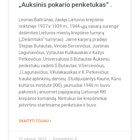
„Auksinis pokario penketukas” .
Leonas Baltrūnas, žaidęs Lietuvos krepšinio
rinktinėje 1937 ir 1939 m., 1944-ųjų vasarą surengė
dešimties Lietuvos miestų krepšinio turnyrą
(„Dešimtuko“ turnyras). Jame karjerą pradėjo
Stepas Butautas, Vincas Sercevičius, Justinas
Lagunavičius, Vytautas Kulikauskas ir Kazys
Petkevičius. Universalusis S.Butautas Auksiniu
penketuku vadinti S.Butautas, V.Sercevičius,
J.Lagunavičius, V.Kulakauskas ir K. Petkevičius
traukė aplinkinių dėmesį. Studijuojantys Kaune, Kūno
kultūros institute (KKI), jaunuoliai 1946 m. buvo
pakviesti į anuomet pajėgiausią Lietuvoje KKI
krepšinio komandą. Netrukus šie krepšininkai
įsitvirtino startiniame penketuke ir buvo
SKAITYTI TOLIAU »
17 sausio, 2022
Komentarų: 0