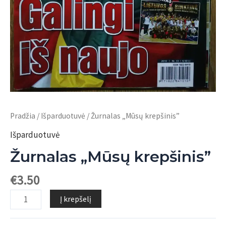
Pradžia
/
Išparduotuvė
/ Žurnalas „Mūsų krepšinis”
Išparduotuvė
Žurnalas „Mūsų krepšinis”
€
3.50
produkto
Į krepšelį
kiekis:
Žurnalas