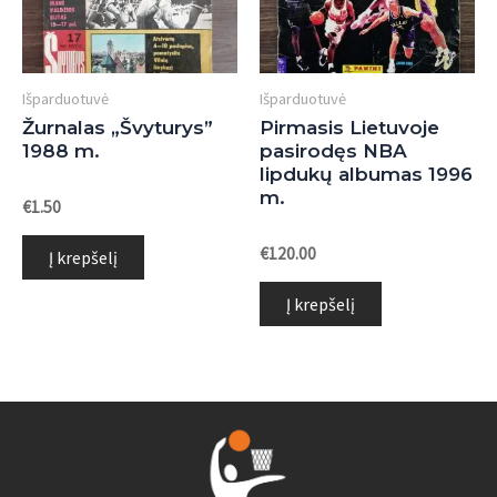
Išparduotuvė
Išparduotuvė
Žurnalas „Švyturys”
Pirmasis Lietuvoje
1988 m.
pasirodęs NBA
lipdukų albumas 1996
m.
Įvertinimas:
€
1.50
0
iš
5
Įvertinimas:
€
120.00
Į krepšelį
0
iš
5
Į krepšelį