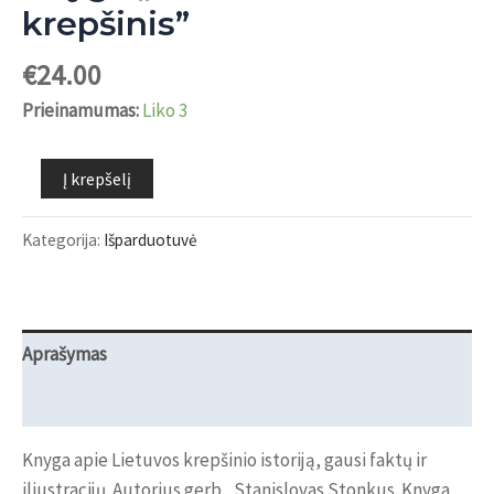
krepšinis”
€
24.00
Prieinamumas:
Liko 3
produkto
Į krepšelį
kiekis:
Knyga
Kategorija:
Išparduotuvė
"Lietuvos
krepšinis"
Aprašymas
Atsiliepimai (0)
Knyga apie Lietuvos krepšinio istoriją, gausi faktų ir
iliustracijų. Autorius gerb., Stanislovas Stonkus. Knyga