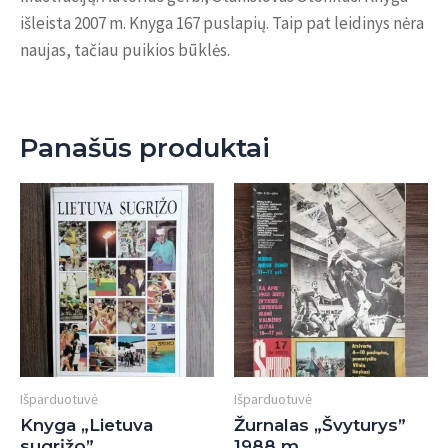
išleista 2007 m. Knyga 167 puslapių. Taip pat leidinys nėra
naujas, tačiau puikios būklės.
Panašūs produktai
Išparduotuvė
Išparduotuvė
Knyga „Lietuva
Žurnalas „Švyturys”
sugrįžo”
1988 m.