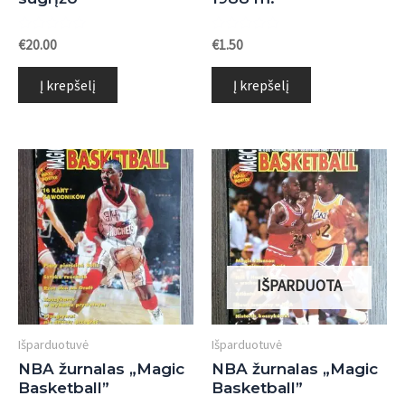
Įvertinimas:
Įvertinimas:
€
20.00
€
1.50
0
0
iš
iš
5
5
Į krepšelį
Į krepšelį
IŠPARDUOTA
Išparduotuvė
Išparduotuvė
NBA žurnalas „Magic
NBA žurnalas „Magic
Basketball”
Basketball”