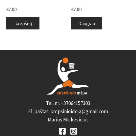
Įvertinimas:
Įvertinimas:
€
7.00
€
7.00
0
0
iš
iš
5
5
Į krepšelį
Daugiau
Tel. nr. +37064157303
El. paštas: krepsinioideja@gmail.com
Marius Mickevicius