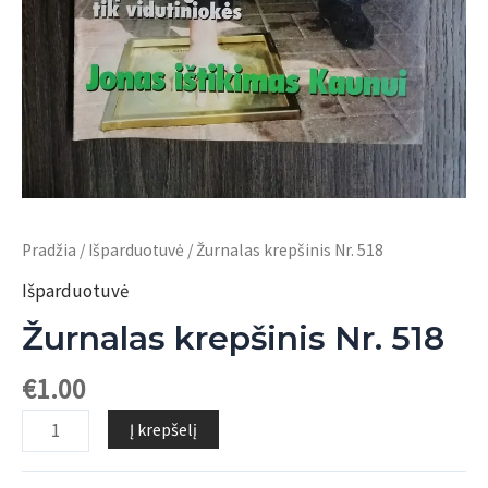
Pradžia
/
Išparduotuvė
/ Žurnalas krepšinis Nr. 518
Išparduotuvė
Žurnalas krepšinis Nr. 518
€
1.00
produkto
Į krepšelį
kiekis:
Žurnalas