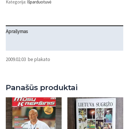
Kategorija:
Išparduotuvė
krepšinis
Nr.
518
Aprašymas
Atsiliepimai (0)
2009.02.03 be plakato
Panašūs produktai