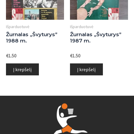
Išparduotuvė
Išparduotuvė
Žurnalas „Švyturys”
Žurnalas „Švyturys”
1988 m.
1987 m.
Įvertinimas:
Įvertinimas:
€
1.50
€
1.50
0
0
iš
iš
5
5
Į krepšelį
Į krepšelį