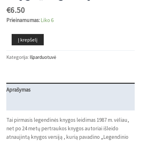
€
6.50
Prieinamumas:
Liko 6
produkto
Į krepšelį
kiekis:
Knyga
Kategorija:
Išparduotuvė
"Žalgirio
vyrai"
Aprašymas
Atsiliepimai (0)
Tai pirmasis legendinės knygos leidimas 1987 m. vėliau,
net po 24 metų pertraukos knygos autoriai išleido
atnaujintą knygos versiją , kurią pavadino „Legendinio