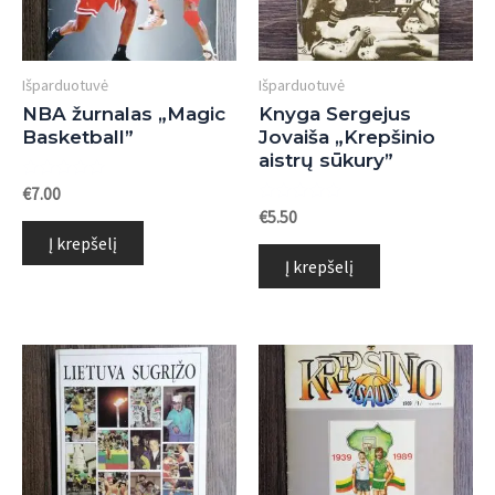
Išparduotuvė
Išparduotuvė
NBA žurnalas „Magic
Knyga Sergejus
Basketball”
Jovaiša „Krepšinio
aistrų sūkury”
Įvertinimas:
€
7.00
0
Įvertinimas:
€
5.50
iš
0
5
Į krepšelį
iš
5
Į krepšelį