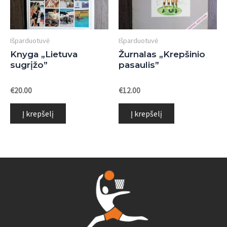
Išparduotuvė
Išparduotuvė
Knyga „Lietuva
Žurnalas „Krepšinio
sugrįžo”
pasaulis”
Įvertinimas:
Įvertinimas:
€
20.00
€
12.00
0
0
iš
iš
5
5
Į krepšelį
Į krepšelį