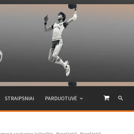
Paiešk
STRAIPSNIAI
PARDUOTUVĖ
rmasis spalvotas laikraštis „Krepšinis“ „Krepšinis“