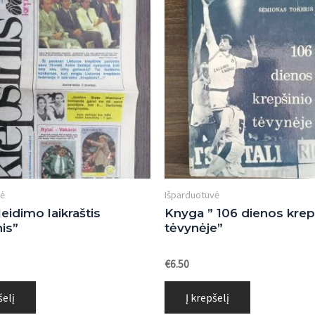
vė
Išparduotuvė
eidimo laikraštis
Knyga ” 106 dienos krep
is”
tėvynėje”
s:
Įvertinimas:
€
6.50
0
iš
5
šelį
Į krepšelį