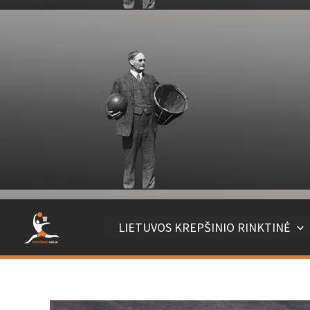
Pereiti
prie
turinio
LIETUVOS KREPŠINIO RINKTINĖ