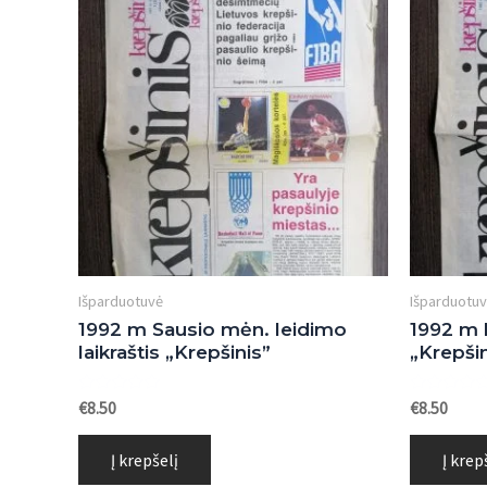
Išparduotuvė
Išparduotu
1992 m Sausio mėn. leidimo
1992 m l
laikraštis „Krepšinis”
„Krepšin
Įvertinimas:
Įvertinima
€
8.50
€
8.50
0
0
iš
iš
5
5
Į krepšelį
Į krep