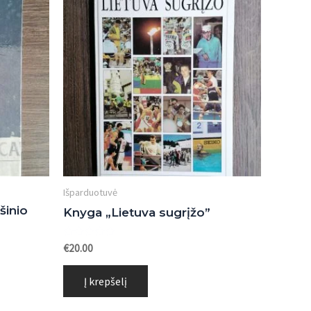
Išparduotuvė
šinio
Knyga „Lietuva sugrįžo”
Įvertinimas:
€
20.00
0
iš
5
Į krepšelį