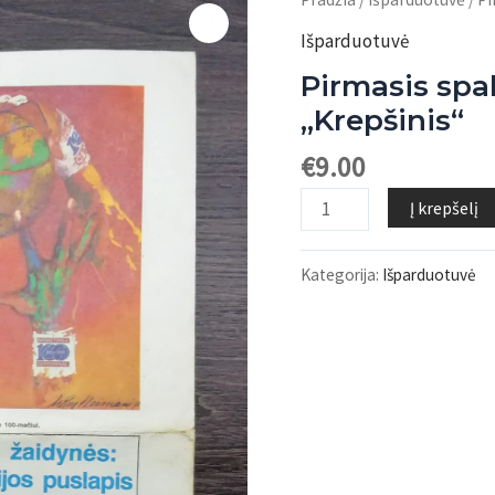
Išparduotuvė
Pirmasis spal
„Krepšinis“
€
9.00
produkto
Į krepšelį
kiekis:
Pirmasis
Kategorija:
Išparduotuvė
spalvotas
laikraštis
„Krepšinis“
„Krepšinis“