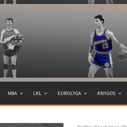
NBA
LKL
EUROLYGA
KNYGOS
Pradžia
/
Išparduotuvė
/ Pi