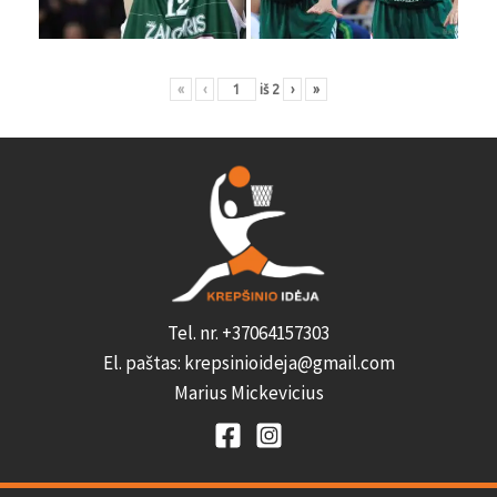
«
‹
iš
2
›
»
Tel. nr. +37064157303
El. paštas: krepsinioideja@gmail.com
Marius Mickevicius