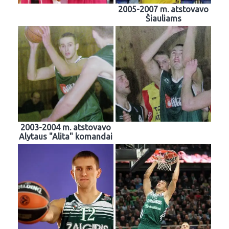
2005-2007 m. atstovavo
Šiauliams
2003-2004 m. atstovavo
Alytaus "Alita" komandai