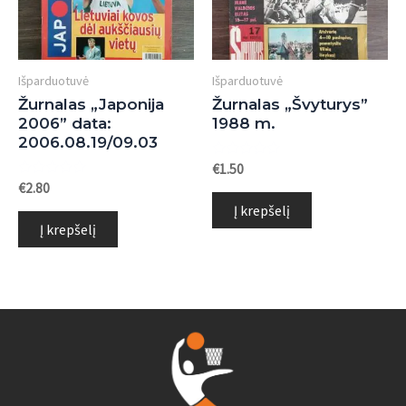
Išparduotuvė
Išparduotuvė
Žurnalas „Japonija
Žurnalas „Švyturys”
2006” data:
1988 m.
2006.08.19/09.03
Įvertinimas:
€
1.50
0
Įvertinimas:
€
2.80
iš
0
5
Į krepšelį
iš
5
Į krepšelį