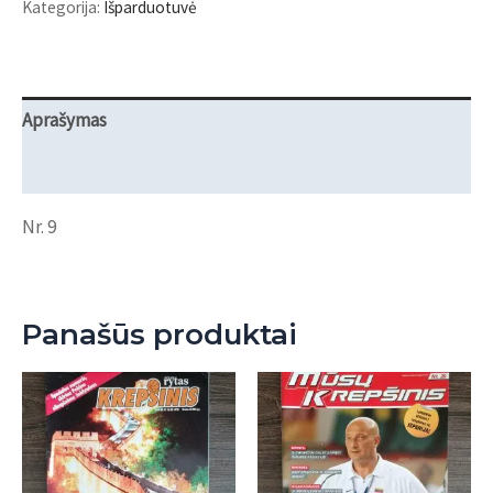
Kategorija:
Išparduotuvė
"Sporto
žmonės"
Aprašymas
Atsiliepimai (0)
Nr. 9
Panašūs produktai