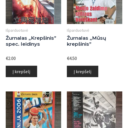
Išparduotuvė
Išparduotuvė
Žurnalas „Krepšinis”
Žurnalas „Mūsų
spec. leidinys
krepšinis”
Įvertinimas:
Įvertinimas:
€
2.00
€
4.50
0
0
iš
iš
5
5
Į krepšelį
Į krepšelį