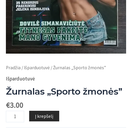
Pradžia
/
Išparduotuvė
/ Žurnalas „Sporto žmonės”
Išparduotuvė
Žurnalas „Sporto žmonės”
€
3.00
produkto
Į krepšelį
kiekis:
Žurnalas