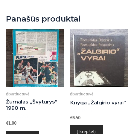
Panašūs produktai
Išparduotuvė
Išparduotuvė
Žurnalas „Švyturys”
Knyga „Žalgirio vyrai”
1990 m.
Įvertinimas:
€
6.50
0
Įvertinimas:
€
1.00
iš
0
5
Į krepšelį
iš