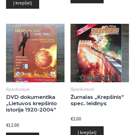
5
Į krepšelį
Išparduotuvė
Išparduotuvė
DVD dokumentika
Žurnalas „Krepšinis”
„Lietuvos krepšinio
spec. leidinys
istorija 1920-2004”
Įvertinimas:
€
2.00
0
Įvertinimas:
€
12.00
iš
0
5
Į krepšelį
iš