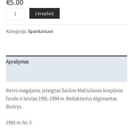
€
5.00
produkto
Į krepšelį
kiekis:
Pirmasis
Kategorija:
Išparduotuvė
spalvotas
laikraštis
„Krepšinis“
„Krepšinis“
Aprašymas
Atsiliepimai (0)
Retro mėgėjams. Įsteigtas Šarūno Mačiulionio krepšinio
fondo ir leistas 1991-1994 m. Redaktorius Algimantas
Budrys.
1993 m. Nr. 3