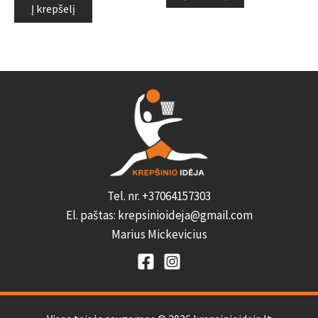
5
Į krepšelį
Tel. nr. +37064157303
El. paštas: krepsinioideja@gmail.com
Marius Mickevicius