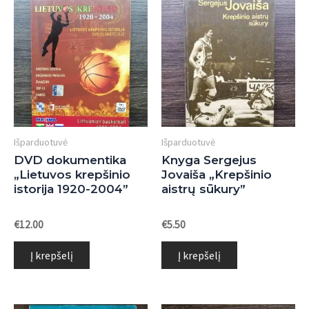
Išparduotuvė
Išparduotuvė
DVD dokumentika
Knyga Sergejus
„Lietuvos krepšinio
Jovaiša „Krepšinio
istorija 1920-2004”
aistrų sūkury”
Įvertinimas:
Įvertinimas:
€
12.00
€
5.50
0
0
iš
iš
5
5
Į krepšelį
Į krepšelį