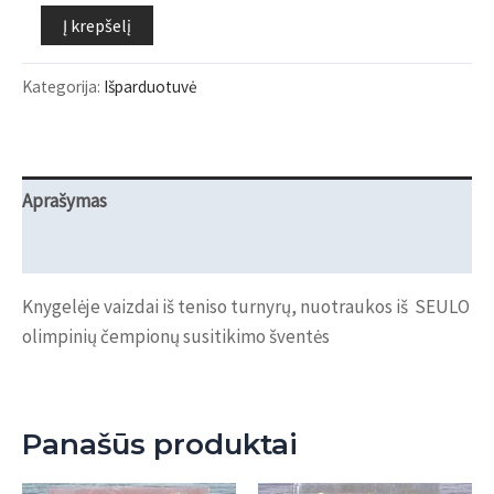
produkto
Į krepšelį
kiekis:
Marčiulionio
Kategorija:
Išparduotuvė
organizuojamo
teniso
turnyro
Dubingiai
Aprašymas
Open
Atsiliepimai (0)
knygelė
Knygelėje vaizdai iš teniso turnyrų, nuotraukos iš SEULO
olimpinių čempionų susitikimo šventės
Panašūs produktai