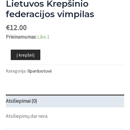
Lietuvos Krepšinio
federacijos vimpilas
€
12.00
Prieinamumas:
Liko 1
produkto
Į krepšelį
kiekis:
Lietuvos
Kategorija:
Išparduotuvė
Krepšinio
federacijos
vimpilas
Atsiliepimai (0)
Atsiliepimų dar nėra.