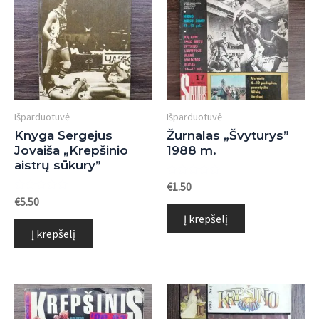
Išparduotuvė
Išparduotuvė
Knyga Sergejus
Žurnalas „Švyturys”
Jovaiša „Krepšinio
1988 m.
aistrų sūkury”
Įvertinimas:
€
1.50
0
Įvertinimas:
€
5.50
iš
0
5
Į krepšelį
iš
5
Į krepšelį