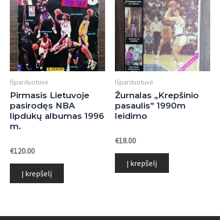
Išparduotuvė
Išparduotuvė
Pirmasis Lietuvoje
Žurnalas „Krepšinio
pasirodęs NBA
pasaulis” 1990m
lipdukų albumas 1996
leidimo
m.
Įvertinimas:
€
18.00
0
Įvertinimas:
€
120.00
iš
0
5
Į krepšelį
iš
5
Į krepšelį