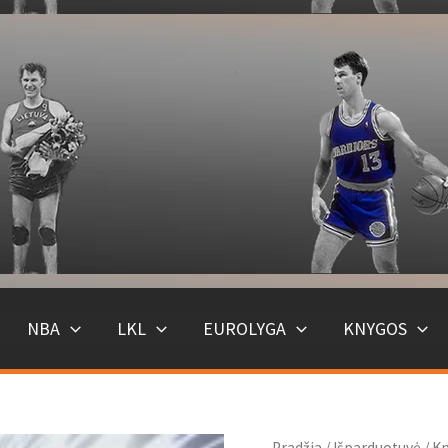
NBA
LKL
EUROLYGA
KNYGOS
Pradžia
/
Išparduotuvė
/ K