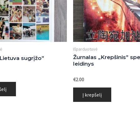
vė
Išparduotuvė
Žurnalas „Krepšinis” spe
Lietuva sugrįžo”
leidinys
s:
Įvertinimas:
€
2.00
0
iš
šelį
5
Į krepšelį