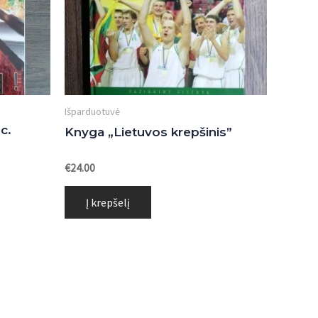
Išparduotuvė
c.
Knyga „Lietuvos krepšinis”
Įvertinimas:
€
24.00
0
iš
5
Į krepšelį