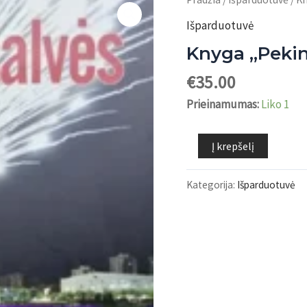
Išparduotuvė
Knyga „Pekin
€
35.00
Prieinamumas:
Liko 1
produkto
Į krepšelį
kiekis:
Knyga
Kategorija:
Išparduotuvė
"Pekino
salvės"