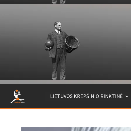
Pereiti
prie
turinio
LIETUVOS KREPŠINIO RINKTINĖ