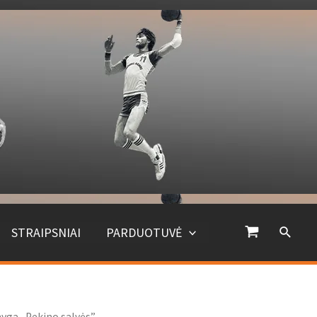
Paiešk
STRAIPSNIAI
PARDUOTUVĖ
nyga „Pekino salvės”