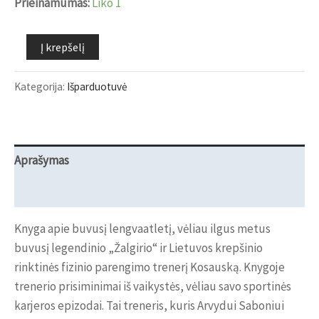
Prieinamumas:
Liko 1
produkto
Į krepšelį
kiekis:
Knyga
Kategorija:
Išparduotuvė
Aleksandras
Kosauskas
"Treneriukas"
Aprašymas
Atsiliepimai (0)
Knyga apie buvusį lengvaatletį, vėliau ilgus metus
buvusį legendinio „Žalgirio“ ir Lietuvos krepšinio
rinktinės fizinio parengimo trenerį Kosauską. Knygoje
trenerio prisiminimai iš vaikystės, vėliau savo sportinės
karjeros epizodai. Tai treneris, kuris Arvydui Saboniui