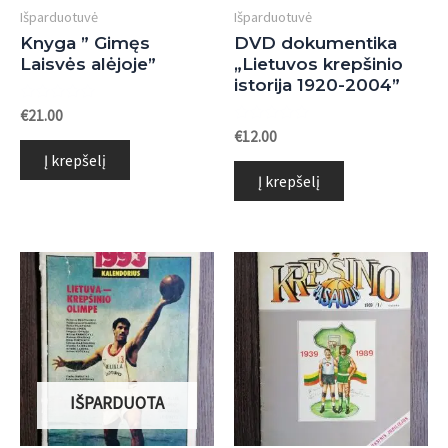
Išparduotuvė
Išparduotuvė
Knyga ” Gimęs
DVD dokumentika
Laisvės alėjoje”
„Lietuvos krepšinio
istorija 1920-2004”
Įvertinimas:
€
21.00
0
Įvertinimas:
€
12.00
iš
0
5
Į krepšelį
iš
5
Į krepšelį
IŠPARDUOTA