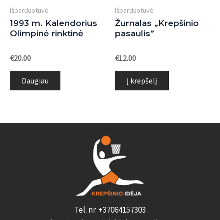
Išparduotuvė
Išparduotuvė
1993 m. Kalendorius
Žurnalas „Krepšinio
Olimpinė rinktinė
pasaulis”
Įvertinimas:
Įvertinimas:
€
20.00
€
12.00
0
0
iš
iš
5
5
Daugiau
Į krepšelį
Tel. nr. +37064157303