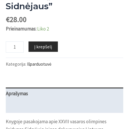
Sidnėjaus”
€
28.00
Prieinamumas:
Liko 2
produkto
Į krepšelį
kiekis:
Albumas
Kategorija:
Išparduotuvė
"Lauktuvės
iš
Sidnėjaus"
Aprašymas
Atsiliepimai (0)
Knygoje pasakojama apie XXVII vasaros olimpines