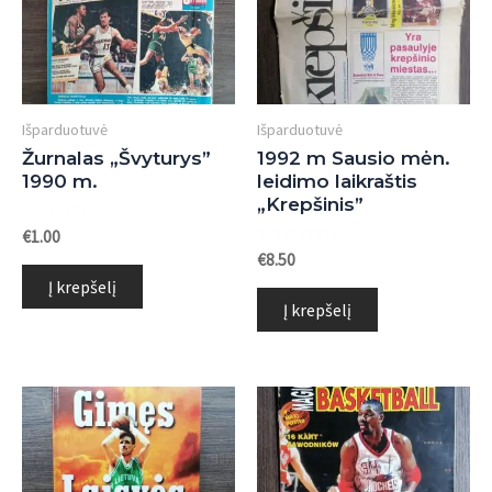
Išparduotuvė
Išparduotuvė
Žurnalas „Švyturys”
1992 m Sausio mėn.
1990 m.
leidimo laikraštis
„Krepšinis”
Įvertinimas:
€
1.00
0
Įvertinimas:
€
8.50
iš
0
5
Į krepšelį
iš
5
Į krepšelį