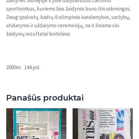
žaidynes Sidnėjuje ir jose dalyvavusius Lietuvos
sportininkus, kuriems šios žaidynės buvo itin sėkmingos.
Daug spalvotų kadrų iš olimpinės kasdienybės, varžybų,
atidarymo ir uždarymo ceremonijų, na ir žinoma visi
žaidynių rezultatai lentelėse.
2000m. 144 psl.
Panašūs produktai