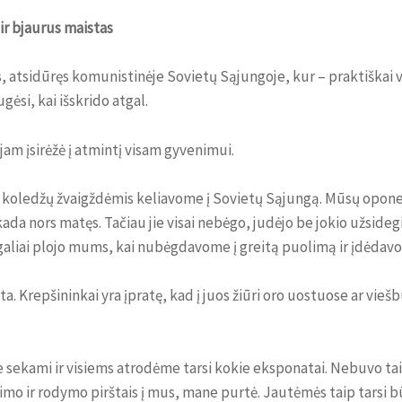
 ir bjaurus maistas
s, atsidūręs komunistinėje Sovietų Sąjungoje, kur – praktiškai vi
ugėsi, kai išskrido atgal.
 jam įsirėžė į atmintį visam gyvenimui.
 koledžų žvaigždėmis keliavome į Sovietų Sąjungą. Mūsų oponenta
su kada nors matęs. Tačiau jie visai nebėgo, judėjo be jokio užsid
irgaliai plojo mums, kai nubėgdavome į greitą puolimą ir įdėdav
a. Krepšininkai yra įpratę, kad į juos žiūri oro uostuose ar vie
 sekami ir visiems atrodėme tarsi kokie eksponatai. Nebuvo tai
imo ir rodymo pirštais į mus, mane purtė. Jautėmės taip tarsi b