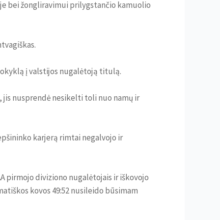
ėje bei žongliravimui prilygstančio kamuolio
ntvagiškas.
kyklą į valstijos nugalėtoją titulą.
, jis nusprendė nesikelti toli nuo namų ir
pšininko karjerą rimtai negalvojo ir
A pirmojo diviziono nugalėtojais ir iškovojo
dramatiškos kovos 49:52 nusileido būsimam