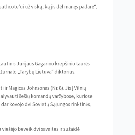
athcote‘ui už viską, ką jis dėl manęs padarė“,
ptautinis Jurijaus Gagarino krepšinio taurės
 žurnalo „Tarybų Lietuva“ diktorius.
ir Magicas Johnsonas (Nr. 8). Jis į Vilnių
 dalyvauti šešių komandų varžybose, kuriose
, dar kovojo dvi Sovietų Sąjungos rinktinės,
e viešėjo beveik dvi savaites ir sužaidė