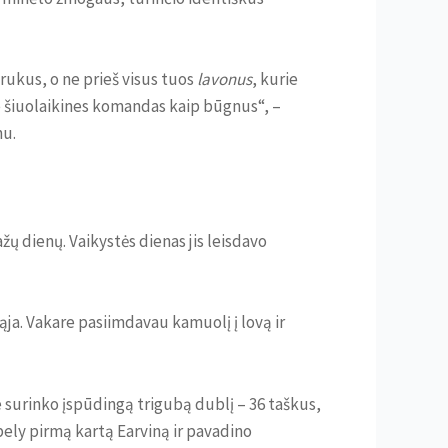
rukus, o ne prieš visus tuos
lavonus
, kurie
 šiuolaikines komandas kaip būgnus“, –
nu.
ų dienų. Vaikystės dienas jis leisdavo
ąja. Vakare pasiimdavau kamuolį į lovą ir
 surinko įspūdingą trigubą dublį – 36 taškus,
bely pirmą kartą Earviną ir pavadino