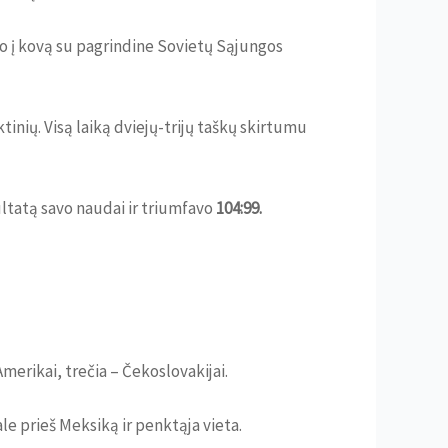
ojo į kovą su pagrindine Sovietų Sąjungos
inių. Visą laiką dviejų-trijų taškų skirtumu
ultatą savo naudai ir triumfavo
104:99.
merikai, trečia – Čekoslovakijai.
ale prieš Meksiką ir penktąja vieta.