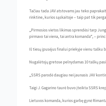
Tačiau tada JAV atstovams jau teko paprakaituo
rinktine, kurios sąskaitoje – taip pat tik perga
„Pirmosios vietos likimas sprendėsi tarp Jungt
pirmavo tai viena, tai antra komanda“, – princ
Iš tiesų įpusėjus finalui priekyje vienu tašku
Nugalėtojų gretose pelnydamas 10 taškų pas
„SSRS parodė daugiau nei jaunasis JAV kontin
Taigi J. Gagarino taurė buvo įteikta SSRS krep
Lietuvos komanda, kurios garbę gynė Rimanta