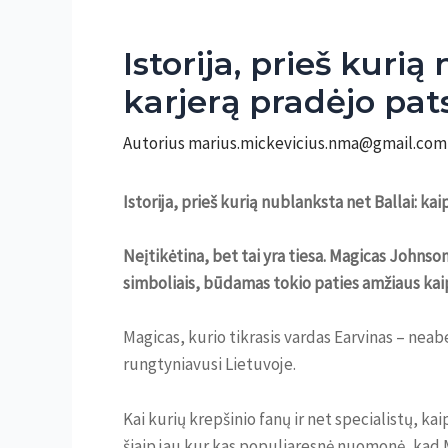
Istorija, prieš kuri
karjerą pradėjo pa
Autorius
marius.mickevicius.nma@gmail.co
Istorija, prieš kurią nublanksta net Ballai: k
Neįtikėtina, bet tai yra tiesa. Magicas Johnso
simboliais, būdamas tokio paties amžiaus kaip 
Magicas, kurio tikrasis vardas Earvinas – neab
rungtyniavusi Lietuvoje.
Kai kurių krepšinio fanų ir net specialistų, ka
šiaip jau kur kas populiaresnė nuomonė, kad M