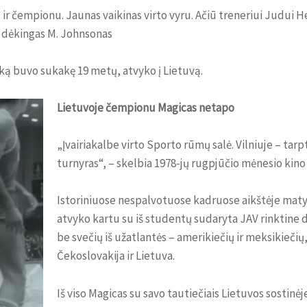
r čempionu. Jaunas vaikinas virto vyru. Ačiū treneriui Judui He
l dėkingas M. Johnsonas
ką buvo sukakę 19 metų, atvyko į Lietuvą.
Lietuvoje čempionu Magicas netapo
„Įvairiakalbe virto Sporto rūmų salė. Vilniuje – tar
turnyras“, – skelbia 1978-jų rugpjūčio mėnesio kino
Istoriniuose nespalvotuose kadruose aikštėje matyti 
atvyko kartu su iš studentų sudaryta JAV rinktine
be svečių iš užatlantės – amerikiečių ir meksikiečių
Čekoslovakija ir Lietuva.
Iš viso Magicas su savo tautiečiais Lietuvos sostinėj