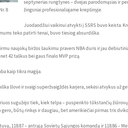
septynerias rungtynes – dvejas parodomąsias ir penk
žingsniai profesionaliajame krepšinyje.
r. 8
Juodaodžiui vaikinui atvykti į SSRS buvo keista. Krep
mums teko patirti tenai, buvo tiesiog absurdiška.
irmu naujokų biržos šaukimu pravers NBA duris ir jau debiutini
et 42 taškus bei gaus finalo MVP prizą.
ba kaip tikra magija.
iniška šlovė ir svaigi superžvaigždės karjera, sekėsi atvykus už 
uos sugužėjo tiek, kiek telpa – puspenkto tūkstančių žiūrovų, j
o gero, būtų rinkęs ir daugiau, bet amerikiečiai pirmas tris dvi
ietuvą, 118:87 – antrąją Sovietų Sąjungos komandą ir 118:86 – Me