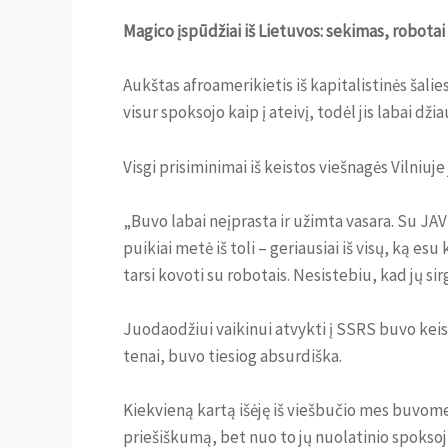
Magico įspūdžiai iš Lietuvos: sekimas, robotai
Aukštas afroamerikietis iš kapitalistinės šalie
visur spoksojo kaip į ateivį, todėl jis labai džia
Visgi prisiminimai iš keistos viešnagės Vilniuje
„Buvo labai neįprasta ir užimta vasara. Su JAV
puikiai metė iš toli – geriausiai iš visų, ką e
tarsi kovoti su robotais. Nesistebiu, kad jų s
Juodaodžiui vaikinui atvykti į SSRS buvo keist
tenai, buvo tiesiog absurdiška.
Kiekvieną kartą išėję iš viešbučio mes buvome
priešiškumą, bet nuo to jų nuolatinio spoksoj