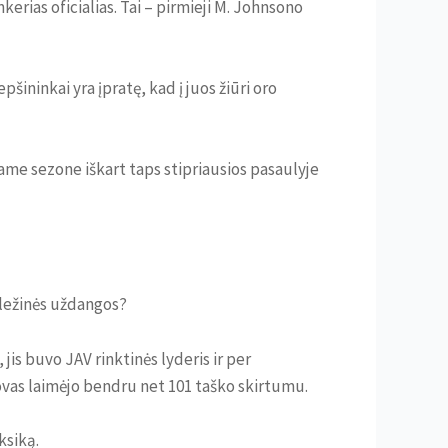
erias oficialias. Tai – pirmieji M. Johnsono
šininkai yra įpratę, kad į juos žiūri oro
ame sezone iškart taps stipriausios pasaulyje
geležinės uždangos?
is buvo JAV rinktinės lyderis ir per
kovas laimėjo bendru net 101 taško skirtumu.
ksiką.