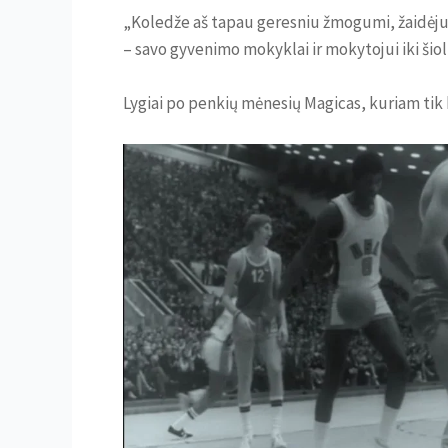
„Koledže aš tapau geresniu žmogumi, žaidėju i
– savo gyvenimo mokyklai ir mokytojui iki šio
Lygiai po penkių mėnesių Magicas, kuriam tik 