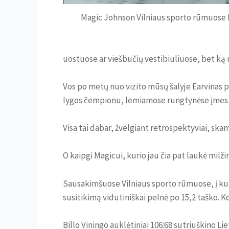
Magic Johnson Vilniaus sporto rūmuose N
uostuose ar viešbučių vestibiuliuose, bet ką 
Vos po metų nuo vizito mūsų šalyje Earvinas p
lygos čempionu, lemiamose rungtynėse įmes n
Visa tai dabar, žvelgiant retrospektyviai, skam
O kaipgi Magicui, kurio jau čia pat laukė milž
Sausakimšuose Vilniaus sporto rūmuose, į kuri
susitikimą vidutiniškai pelnė po 15,2 taško. K
Billo Viningo auklėtiniai 106:68 sutriuškino L