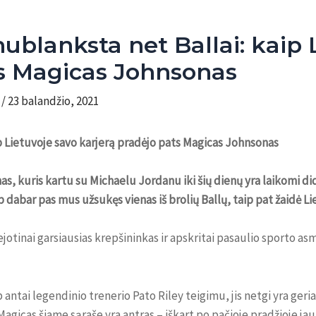
ą nublanksta net Ballai: kaip
ts Magicas Johnsonas
m
/
23 balandžio, 2021
aip Lietuvoje savo karjerą pradėjo pats Magicas Johnsonas
nas, kuris kartu su Michaelu Jordanu iki šių dienų yra laikomi di
dabar pas mus užsukęs vienas iš brolių Ballų, taip pat žaidė Li
ejotinai garsiausias krepšininkas ir apskritai pasaulio sporto as
ip antai legendinio trenerio Pato Riley teigimu, jis netgi yra ger
agicas šiame sąraše yra antras – iškart po pačioje pradžioje ja