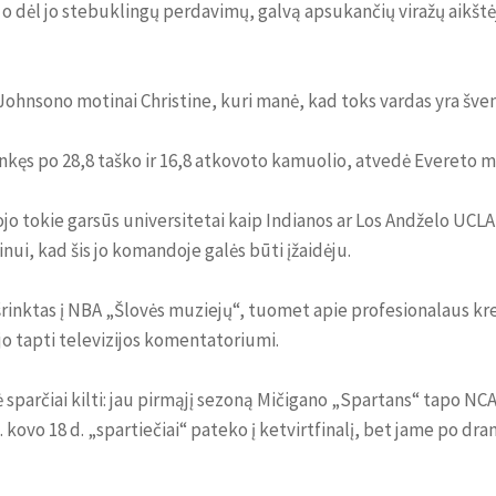
s, o dėl jo stebuklingų perdavimų, galvą apsukančių viražų aikšt
E. Johnsono motinai Christine, kuri manė, kad toks vardas yra šve
nkęs po 28,8 taško ir 16,8 atkovoto kamuolio, atvedė Evereto mo
liojo tokie garsūs universitetai kaip Indianos ar Los Andželo UCLA
nui, kad šis jo komandoje galės būti įžaidėju.
šrinktas į NBA „Šlovės muziejų“, tuomet apie profesionalaus kre
jo tapti televizijos komentatoriumi.
ė sparčiai kilti: jau pirmąjį sezoną Mičigano „Spartans“ tapo NCA
m. kovo 18 d. „spartiečiai“ pateko į ketvirtfinalį, bet jame po 