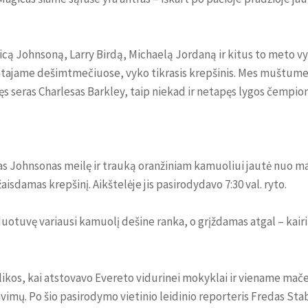
cą Johnsoną, Larry Birdą, Michaelą Jordaną ir kitus to meto vy
imtajame dešimtmečiuose, vyko tikrasis krepšinis. Mes muštume
ęs seras Charlesas Barkley, taip niekad ir netapęs lygos čempio
nas Johnsonas meilę ir trauką oranžiniam kamuoliui jautė nuo maž
isdamas krepšinį. Aikštelėje jis pasirodydavo 7:30 val. ryto.
uotuvę variausi kamuolį dešine ranka, o grįždamas atgal – kairi
ikos, kai atstovavo Evereto vidurinei mokyklai ir viename mače
vimų. Po šio pasirodymo vietinio leidinio reporteris Fredas Sta