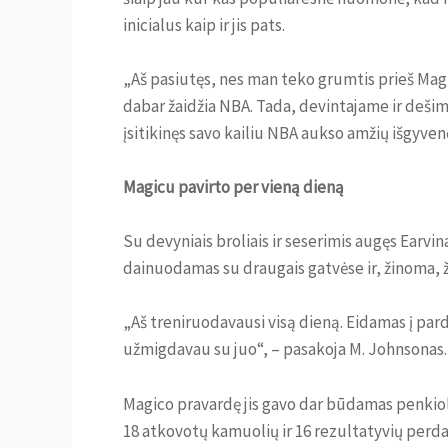
inicialus kaip ir jis pats.
„Aš pasiutęs, nes man teko grumtis prieš Magi
dabar žaidžia NBA. Tada, devintajame ir deš
įsitikinęs savo kailiu NBA aukso amžių išgyven
Magicu pavirto per vieną dieną
Su devyniais broliais ir seserimis augęs Earvi
dainuodamas su draugais gatvėse ir, žinoma, ža
„Aš treniruodavausi visą dieną. Eidamas į pard
užmigdavau su juo“, – pasakoja M. Johnsonas.
Magico pravardę jis gavo dar būdamas penkiol
18 atkovotų kamuolių ir 16 rezultatyvių perda