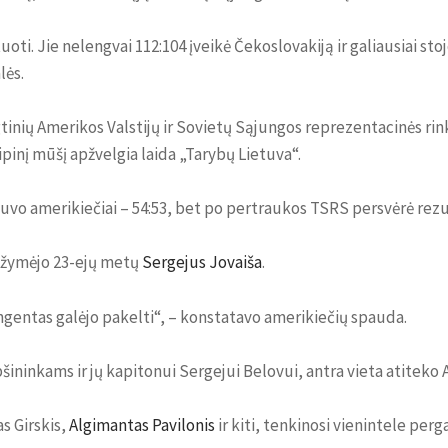
ti. Jie nelengvai 112:104 įveikė Čekoslovakiją ir galiausiai st
lės.
inių Amerikos Valstijų ir Sovietų Sąjungos reprezentacinės rinkt
ipinį mūšį apžvelgia laida „Tarybų Lietuva“.
 buvo amerikiečiai – 54:53, bet po pertraukos TSRS persvėrė rez
ižymėjo 23-ejų metų
Sergejus Jovaiša
.
gentas galėjo pakelti“, – konstatavo amerikiečių spauda.
šininkams ir jų kapitonui Sergejui Belovui, antra vieta atiteko A
s Girskis,
Algimantas Pavilonis
ir kiti, tenkinosi vienintele perg