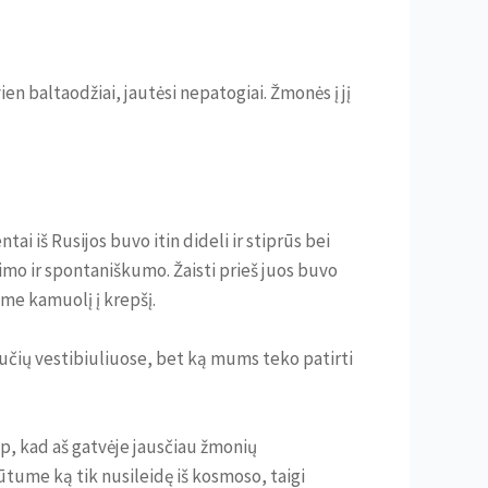
en baltaodžiai, jautėsi nepatogiai. Žmonės į jį
i iš Rusijos buvo itin dideli ir stiprūs bei
egimo ir spontaniškumo. Žaisti prieš juos buvo
ome kamuolį į krepšį.
šbučių vestibiuliuose, bet ką mums teko patirti
p, kad aš gatvėje jausčiau žmonių
ūtume ką tik nusileidę iš kosmoso, taigi