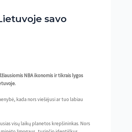
 Lietuvoje savo
džiausiomis NBA ikonomis ir tikrais lygos
etuvoje.
menybė, kada nors viešėjusi ar tuo labiau
iausias visų laikų planetos krepšininkas. Nors
u minėto žmogaus, turinčio identiškus