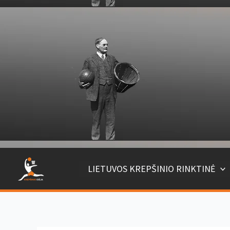
Pereiti
prie
turinio
LIETUVOS KREPŠINIO RINKTINĖ