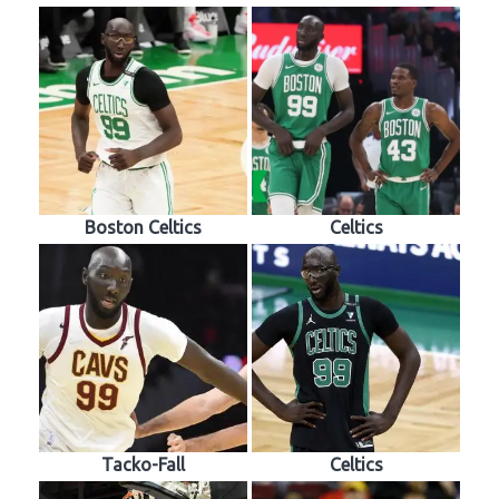
Boston Celtics
Celtics
Tacko-Fall
Celtics