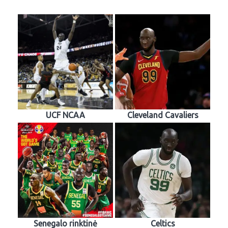
UCF NCAA
Cleveland Cavaliers
Senegalo rinktinė
Celtics