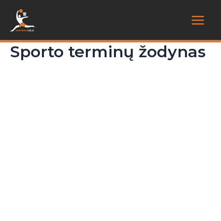
Pereiti
prie
Main
turinio
Sporto terminų žodynas
Menu