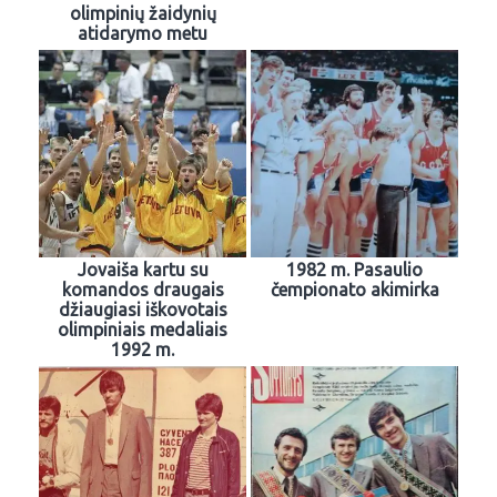
olimpinių žaidynių
atidarymo metu
Jovaiša kartu su
1982 m. Pasaulio
komandos draugais
čempionato akimirka
džiaugiasi iškovotais
olimpiniais medaliais
1992 m.