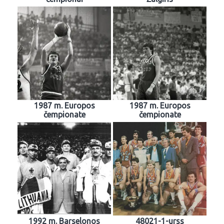
1987 m. Europos
1987 m. Europos
čempionate
čempionate
1992 m. Barselonos
48021-1-urss