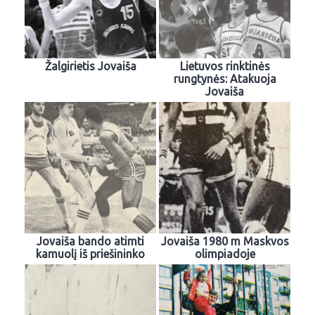
Žalgirietis Jovaiša
Lietuvos rinktinės
rungtynės: Atakuoja
Jovaiša
Jovaiša bando atimti
Jovaiša 1980 m Maskvos
kamuolį iš priešininko
olimpiadoje