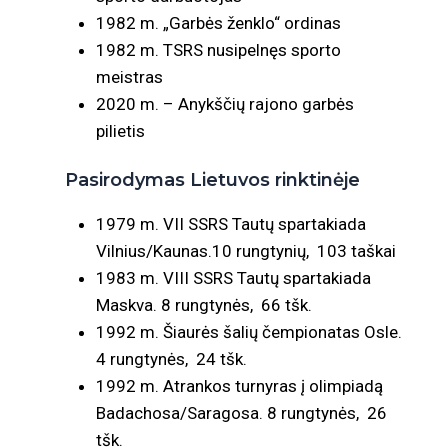
1982 m. „Garbės ženklo“ ordinas
1982 m. TSRS nusipelnęs sporto
meistras
2020 m. – Anykščių rajono garbės
pilietis
Pasirodymas Lietuvos rinktinėje
1979 m. VII SSRS Tautų spartakiada
Vilnius/Kaunas.10 rungtynių, 103 taškai
1983 m. VIII SSRS Tautų spartakiada
Maskva. 8 rungtynės, 66 tšk.
1992 m. Šiaurės šalių čempionatas Osle.
4 rungtynės, 24 tšk.
1992 m. Atrankos turnyras į olimpiadą
Badachosa/Saragosa. 8 rungtynės, 26
tšk.