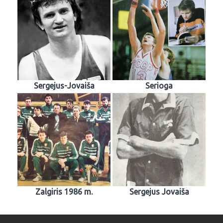
Sergejus-Jovaiša
Serioga
Zalgiris 1986 m.
Sergejus Jovaiša