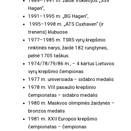
1989–1991 m. žaidė Vokietijos „SSV
Hagen“,
1991–1995 m. „BG Hagen“,
1995–1998 m. „ATS Cuxhaven“ (ir
treneris) klubuose.
1977–1985 m. TSRS vyrų krepšinio
rinktinės narys, žaidė 182 rungtynes,
pelnė 1705 taškus.
1974/78/79/86 m., – 4 kartus Lietuvos
vyrų krepšinio čempionas
1977 m. universiada – sidabro medalis
1978 m. VIII pasaulio krepšinio
čempionatas – sidabro medalis
1980 m. Maskvos olimpinės žaidynės –
bronzos medalis
1981 m. XXII Europos krepšinio
čempionatas – čempionas