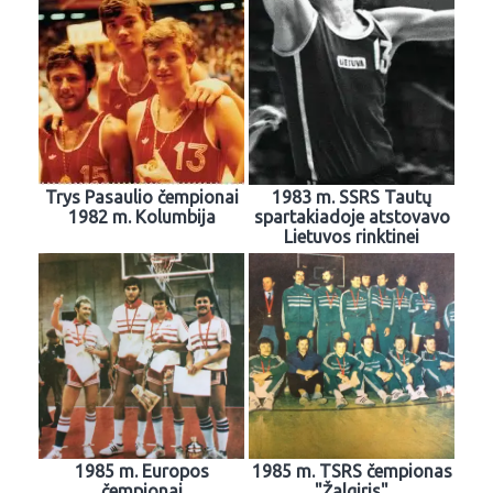
Trys Pasaulio čempionai
1983 m. SSRS Tautų
1982 m. Kolumbija
spartakiadoje atstovavo
Lietuvos rinktinei
1985 m. Europos
1985 m. TSRS čempionas
čempionai
"Žalgiris"