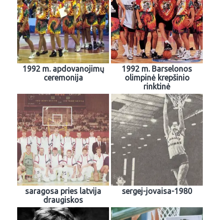
1992 m. apdovanojimų
1992 m. Barselonos
ceremonija
olimpinė krepšinio
rinktinė
saragosa pries latvija
sergej-jovaisa-1980
draugiskos