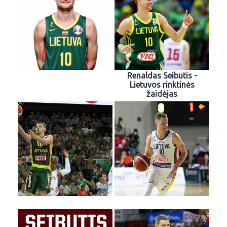
Renaldas Seibutis -
Lietuvos rinktinės
žaidėjas