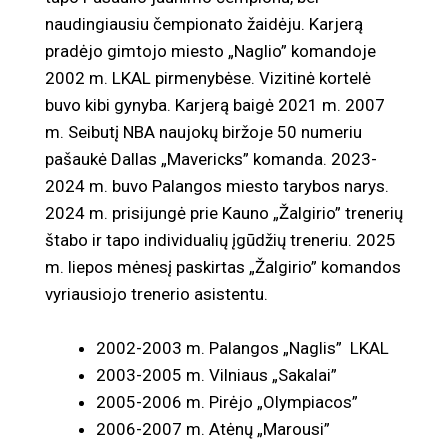
naudingiausiu čempionato žaidėju. Karjerą
pradėjo gimtojo miesto „Naglio” komandoje
2002 m. LKAL pirmenybėse. Vizitinė kortelė
buvo kibi gynyba. Karjerą baigė 2021 m. 2007
m. Seibutį NBA naujokų biržoje 50 numeriu
pašaukė Dallas „Mavericks” komanda. 2023-
2024 m. buvo Palangos miesto tarybos narys.
2024 m. prisijungė prie Kauno „Žalgirio” trenerių
štabo ir tapo individualių įgūdžių treneriu. 2025
m. liepos mėnesį paskirtas „Žalgirio” komandos
vyriausiojo trenerio asistentu.
2002-2003 m. Palangos „Naglis” LKAL
2003-2005 m. Vilniaus „Sakalai”
2005-2006 m. Pirėjo „Olympiacos”
2006-2007 m. Atėnų „Marousi”