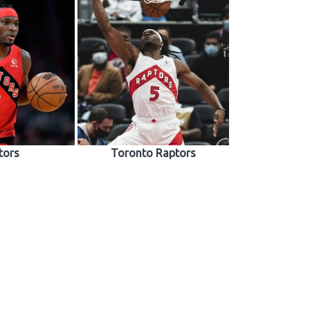
tors
Toronto Raptors