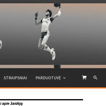
STRAIPSNIAI
PARDUOTUVĖ
i apie žaidėją