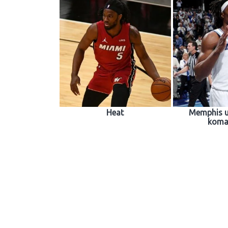
Heat
Memphis u
koma