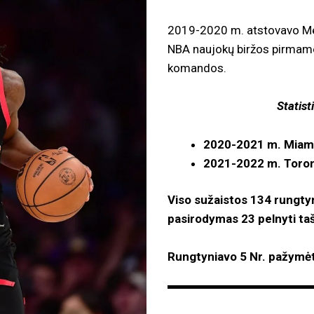
2019-2020 m. atstovavo Me
NBA naujokų biržos pirmame
komandos.
Statistika NBA
2020-2021 m. Miami 
2021-2022 m. Toront
Viso sužaistos 134 rungtyn
pasirodymas 23 pelnyti ta
Rungtyniavo 5 Nr. pažymėta