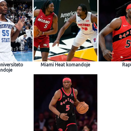
niversiteto
Miami Heat komandoje
Rap
ndoje