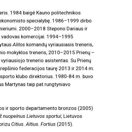
eneris. 1984 baigė Kauno politechnikos
aus ekonomisto specialybę. 1986–1999 dirbo
nieriumi. 2000–2018 Stepono Dariaus ir
o vadovas komercijai. 1994–1995
lytaus
Alitos
komandų vyriausiasis treneris,
io mokyklos treneris, 2010–2015 Prienų –
riausiojo trenerio asistentas. Su Prienų
repšinio federacijos taurę 2013 ir 2014 m.
sporto klubo direktorius. 1980-84 m. buvo
nus Martynas taip pat rungtyniavo
os ir sporto departamento bronzos (2005)
ž nuopelnus Lietuvos sportui
; Lietuvos
 prizu
Citius. Altius. Fortius
(2015).