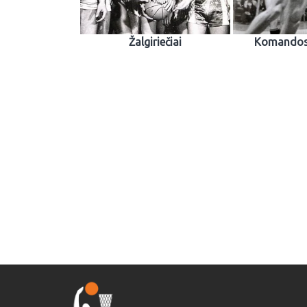
Žalgiriečiai
Komandos