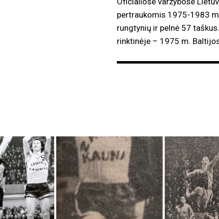
Oficialiose varžybose Lietu
pertraukomis 1975-1983 metų
rungtynių ir pelnė 57 tašku
rinktinėje – 1975 m. Baltijos