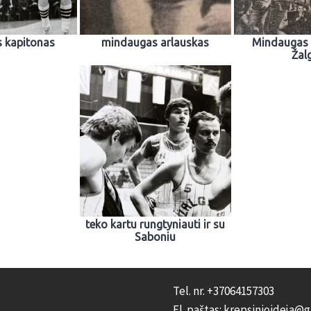
 kapitonas
mindaugas arlauskas
Mindaugas 
Žalg
teko kartu rungtyniauti ir su
Saboniu
Tel. nr. +37064157303
El. paštas: krepsinioideja@