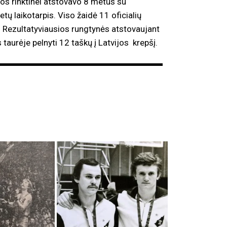
vos rinktinei atstovavo 8 metus su
 laikotarpis. Viso žaidė 11 oficialių
s. Rezultatyviausios rungtynės atstovaujant
 taurėje pelnyti 12 taškų į Latvijos krepšį.