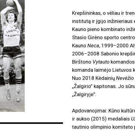
Krepšininkas, o vėliau ir tr
institutą ir įgijo inžinieri
Kauno pieno kombinato inži
Stasio Girėno sporto centr
Kauno
Neca
, 1999–2000 A
2006–2008 Sabonio krepšin
Birštono
Vytauto
komandos vy
komanda laimėjo Lietuvos k
Nuo 2018 Kėdainių
Nevėžio
„Žalgirio” kapitonas. Jo sū
„Žalgiryje”.
Apdovanojimai: Kūno kultūr
ir aukso (2015) medaliais
U
tautinio olimpinio komiteto