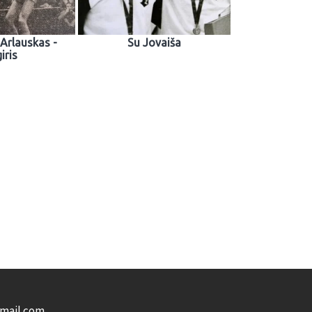
Arlauskas -
Su Jovaiša
iris
gmail.com