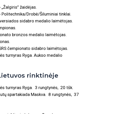
Žalgiris” žaidėjas.
olitechnika/Drobė/Šiluminiai tinklai.
versiados sidabro medalio laimėtojas.
mpionas.
nato bronzos medalio laimėtojas.
onas.
RS čempionato sidabro laimėtojas.
rės turnyras Ryga. Aukso medalio
etuvos rinktinėje
rės turnyras Ryga. 3 rungtynės, 20 tšk.
autų spartakiada Maskva. 8 rungtynės, 37