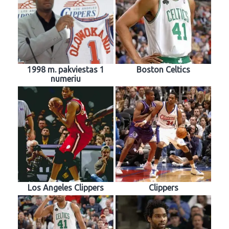
1998 m. pakviestas 1
Boston Celtics
numeriu
Los Angeles Clippers
Clippers