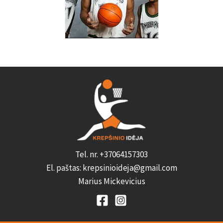
Tel. nr. +37064157303
El. paštas: krepsinioideja@gmail.com
Marius Mickevicius