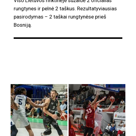
Viso Lietuvos rinktinėje sužaidė 2 oficialias
rungtynes ir pelnė 2 taškus. Rezultatyviausias
pasirodymas – 2 taškai rungtynėse prieš
Bosniją.