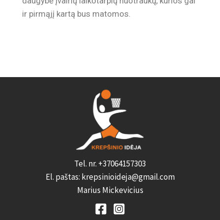
daugybė įvairių laikotarpių nuotraukų, kurios gal
ir pirmąjį kartą bus matomos.
Tel. nr. +37064157303
El. paštas: krepsinioideja@gmail.com
Marius Mickevicius