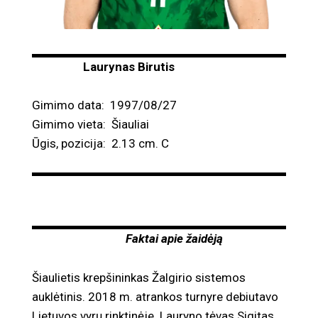
Laurynas Birutis
Gimimo data: 1997/08/27
Gimimo vieta: Šiauliai
Ūgis, pozicija: 2.13 cm. C
Faktai apie žaidėją
Šiaulietis krepšininkas Žalgirio sistemos
auklėtinis. 2018 m. atrankos turnyre debiutavo
Lietuvos vyrų rinktinėje. Lauryno tėvas Sigitas