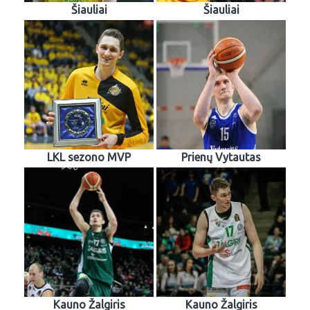
Šiauliai
Šiauliai
LKL sezono MVP
Prienų Vytautas
Kauno Žalgiris
Kauno Žalgiris