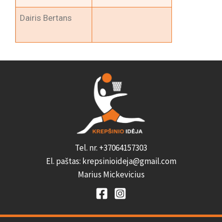
Dairis Bertans
Tel. nr. +37064157303
El. paštas: krepsinioideja@gmail.com
Marius Mickevicius