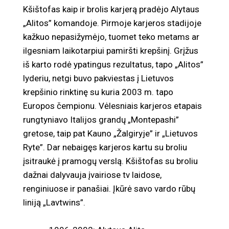
Kšištofas kaip ir brolis karjerą pradėjo Alytaus
„Alitos” komandoje. Pirmoje karjeros stadijoje
kažkuo nepasižymėjo, tuomet teko metams ar
ilgesniam laikotarpiui pamiršti krepšinį. Grįžus
iš karto rodė ypatingus rezultatus, tapo „Alitos”
lyderiu, netgi buvo pakviestas į Lietuvos
krepšinio rinktinę su kuria 2003 m. tapo
Europos čempionu. Vėlesniais karjeros etapais
rungtyniavo Italijos grandų „Montepashi”
gretose, taip pat Kauno „Žalgiryje” ir „Lietuvos
Ryte”. Dar nebaigęs karjeros kartu su broliu
įsitraukė į pramogų verslą. Kšištofas su broliu
dažnai dalyvauja įvairiose tv laidose,
renginiuose ir panašiai. Įkūrė savo vardo rūbų
liniją „Lavtwins”.