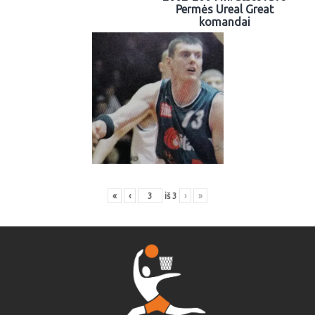
Permės Ureal Great
komandai
«
‹
iš
3
›
»