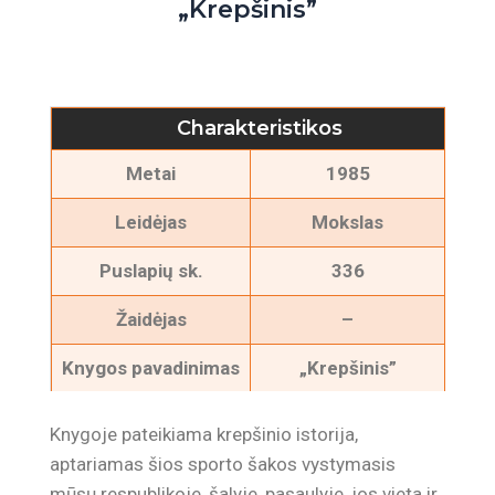
„Krepšinis”
Charakteristikos
Metai
1985
Leidėjas
Mokslas
Puslapių sk.
336
Žaidėjas
–
Knygos pavadinimas
„Krepšinis”
Stanislovas
Autorius
Knygoje pateikiama krepšinio istorija,
Stonkus
aptariamas šios sporto šakos vystymasis
mūsų respublikoje, šalyje, pasaulyje, jos vieta ir