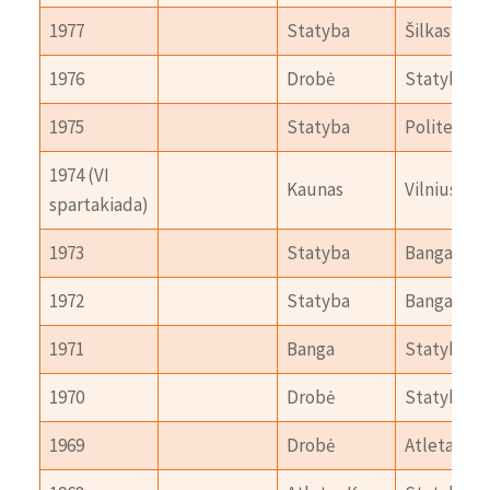
1977
Statyba
Šilkas
1976
Drobė
Statyba
1975
Statyba
Politechni
1974 (VI
Kaunas
Vilnius
spartakiada)
1973
Statyba
Banga
1972
Statyba
Banga
1971
Banga
Statyba
1970
Drobė
Statyba
1969
Drobė
Atletas