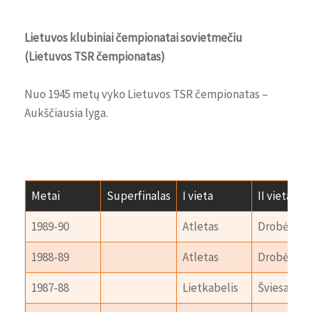
Lietuvos klubiniai čempionatai sovietmečiu
(Lietuvos TSR čempionatas)
Nuo 1945 metų vyko Lietuvos TSR čempionatas –
Aukščiausia lyga.
Metai
Superfinalas
I vieta
II vieta
1989-90
Atletas
Drobė
1988-89
Atletas
Drobė
1987-88
Lietkabelis
Šviesa