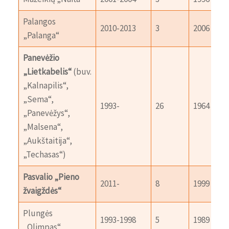
Palangos
2010-2013
3
2006
„Palanga“
Panevėžio
„Lietkabelis“
(buv.
„Kalnapilis“,
„Sema“,
1993-
26
1964
„Panevėžys“,
„Malsena“,
„Aukštaitija“,
„Techasas“)
Pasvalio „Pieno
2011-
8
1999
žvaigždės“
Plungės
1993-1998
5
1989
„Olimpas“