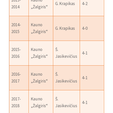
2013-
Kauno
Kla
G. Krapikas
4-2
2014
„Žalgiris“
„Ne
Vil
2014-
Kauno
G. Krapikas
4-0
„Li
2015
„Žalgiris“
ryt
2015-
Kauno
Š.
Kla
4-1
2016
„Žalgiris“
Jasikevičius
„Ne
2016-
Kauno
Š.
Pan
4-1
2017
„Žalgiris“
Jasikevičius
„Li
Vil
2017-
Kauno
Š.
4-1
„Li
2018
„Žalgiris“
Jasikevičius
ryt