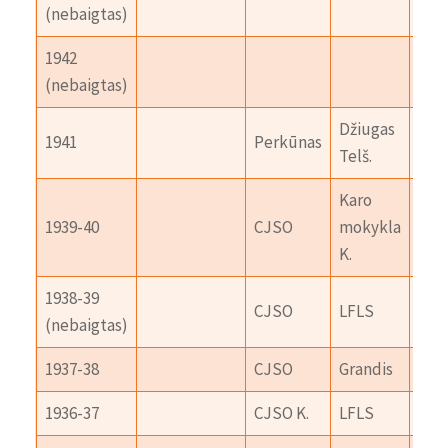
(nebaigtas)
1942
(nebaigtas)
Džiugas
1941
Perkūnas
Telš.
Karo
1939-40
CJSO
mokykla
Aušr
K.
1938-39
Kar
CJSO
LFLS
(nebaigtas)
K.
1937-38
CJSO
Grandis
LFL
1936-37
CJSO K.
LFLS
Tau