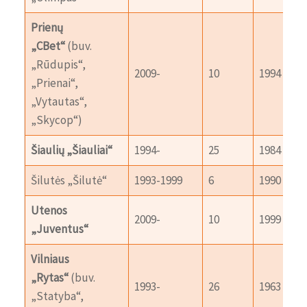
Prienų
„CBet“
(buv.
„Rūdupis“,
2009-
10
1994
„Prienai“,
„Vytautas“,
„Skycop“)
Šiaulių „Šiauliai“
1994-
25
1984
Šilutės „Šilutė“
1993-1999
6
1990
Utenos
2009-
10
1999
„Juventus“
Vilniaus
„Rytas“
(buv.
1993-
26
1963
„Statyba“,