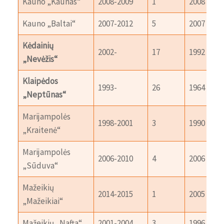
Kauno „Kaunas“
2008-2009
1
2008
Kauno „Baltai“
2007-2012
5
2007
Kėdainių
2002-
17
1992
„Nevėžis“
Klaipėdos
1993-
26
1964
„Neptūnas“
Marijampolės
1998-2001
3
1990
„Kraitenė“
Marijampolės
2006-2010
4
2006
„Sūduva“
Mažeikių
2014-2015
1
2005
„Mažeikiai“
Mažeikių „Nafta“
2001-2004
3
1996