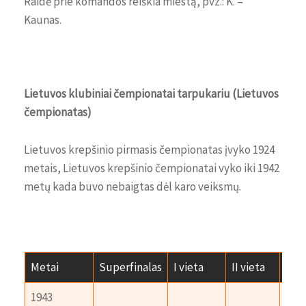
Raidė prie komandos reiškia miestą, pvz.: K. –
Kaunas.
Lietuvos klubiniai čempionatai tarpukariu (Lietuvos
čempionatas)
Lietuvos krepšinio pirmasis čempionatas įvyko 1924
metais, Lietuvos krepšinio čempionatai vyko iki 1942
metų kada buvo nebaigtas dėl karo veiksmų.
Metai
Superfinalas
I vieta
II vieta
III v
1943