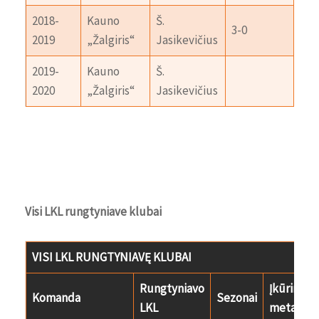
2018-
Kauno
Š.
Vil
3-0
2019
„Žalgiris“
Jasikevičius
„Ry
2019-
Kauno
Š.
Vil
2020
„Žalgiris“
Jasikevičius
„Ry
Visi LKL rungtyniave klubai
VISI LKL RUNGTYNIAVĘ KLUBAI
Rungtyniavo
Įkūrimo
Komanda
Sezonai
LKL
metai