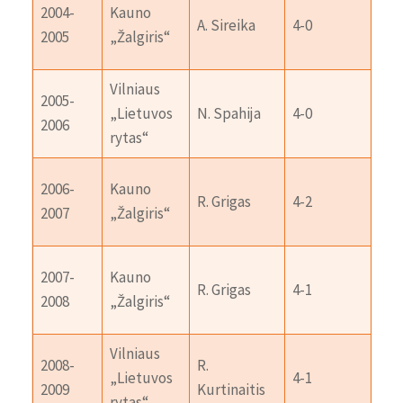
Vil
2004-
Kauno
A. Sireika
4-0
„Li
2005
„Žalgiris“
ryt
Vilniaus
2005-
Ka
„Lietuvos
N. Spahija
4-0
2006
„Žal
rytas“
Vil
2006-
Kauno
R. Grigas
4-2
„Li
2007
„Žalgiris“
ryt
Vil
2007-
Kauno
R. Grigas
4-1
„Li
2008
„Žalgiris“
ryt
Vilniaus
2008-
R.
Ka
„Lietuvos
4-1
2009
Kurtinaitis
„Žal
rytas“