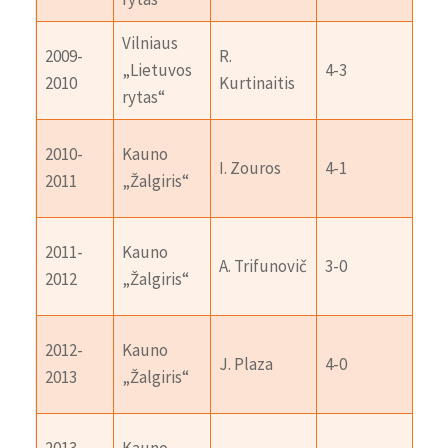
Vilniaus
2009-
R.
Ka
„Lietuvos
4-3
2010
Kurtinaitis
„Žal
rytas“
Vil
2010-
Kauno
I. Zouros
4-1
„Li
2011
„Žalgiris“
ryt
Vil
2011-
Kauno
A. Trifunovič
3-0
„Li
2012
„Žalgiris“
ryt
Vil
2012-
Kauno
J. Plaza
4-0
„Li
2013
„Žalgiris“
ryt