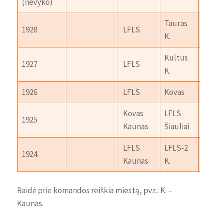
(nevyko)
Tauras
ASK
1928
LFLS
K.
K.
Kultus
1927
LFLS
Mak
K.
1926
LFLS
Kovas
LGS
Kovas
LFLS
1925
Kaunas
Šiauliai
LFLS
LFLS-2
1924
LDS 
Kaunas
K.
Raidė prie komandos reiškia miestą, pvz.: K. –
Kaunas.