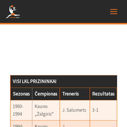
Pereiti
prie
Main
turinio
Menu
VISI LKL PRIZININKAI
Sezonas
Čempionas
Treneris
Rezultatas
Sid
1993-
Kauno
Ka
J. Salumets
3-1
1994
„Žalgiris“
„At
1994-
Kauno
J.
Ka