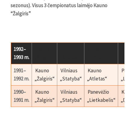
sezonus). Visus 3 čempionatus laimėjo Kauno
“Žalgiris”
1992–
Kauno
Kauno
Kauno
Vilnia
1993 m.
„Žalgiris“
„Atletas“
„Drobė“
„Stat
1991–
Kauno
Vilniaus
Kauno
Panev
1992 m.
„Žalgiris“
„Statyba“
„Atletas“
„Lietk
1990–
Kauno
Vilniaus
Panevėžio
Kaun
1991 m.
„Žalgiris“
„Statyba“
„Lietkabelis“
„Drob