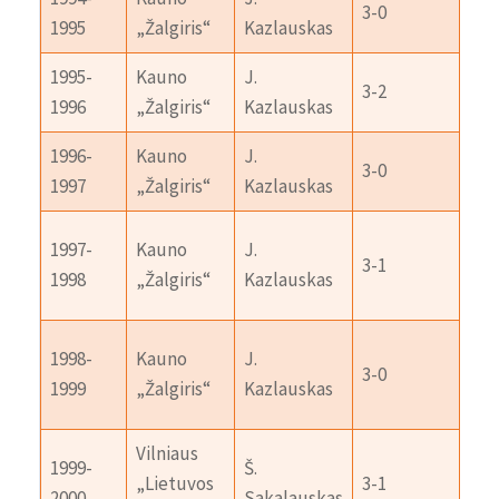
3-0
1995
„Žalgiris“
Kazlauskas
„At
1995-
Kauno
J.
Ka
3-2
1996
„Žalgiris“
Kazlauskas
„At
1996-
Kauno
J.
Plu
3-0
1997
„Žalgiris“
Kazlauskas
„Ol
1997-
Kauno
J.
Ka
3-1
1998
„Žalgiris“
Kazlauskas
„At
Vil
1998-
Kauno
J.
3-0
„Li
1999
„Žalgiris“
Kazlauskas
ryt
Vilniaus
1999-
Š.
Ka
„Lietuvos
3-1
2000
Sakalauskas
„Žal