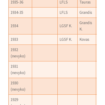
1935-36
LFLS
Tauras
CJS
1934-35
LFLS
Grandis
LGS
Grandis
1934
LGSF K.
LFL
K.
1933
LGSF K.
Kovas
ASK 
1932
(nevyko)
1931
(nevyko)
1930
(nevyko)
1929