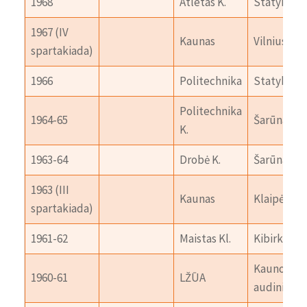
1968
Atletas K.
Statyba
1967 (IV
Kaunas
Vilnius
spartakiada)
1966
Politechnika
Statyba V.
Politechnika
1964-65
Šarūnas Š.
K.
1963-64
Drobė K.
Šarūnas Š.
1963 (III
Kaunas
Klaipėda
spartakiada)
1961-62
Maistas Kl.
Kibirkštis V
Kauno
1960-61
LŽŪA
audiniai