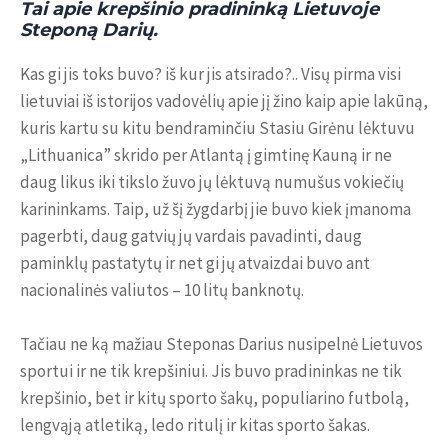
Tai apie krepšinio pradininką Lietuvoje
Steponą Darių.
Kas gi jis toks buvo? iš kur jis atsirado?.. Visų pirma visi
lietuviai iš istorijos vadovėlių apie jį žino kaip apie lakūną,
kuris kartu su kitu bendraminčiu Stasiu Girėnu lėktuvu
„Lithuanica” skrido per Atlantą į gimtinę Kauną ir ne
daug likus iki tikslo žuvo jų lėktuvą numušus vokiečių
karininkams. Taip, už šį žygdarbį jie buvo kiek įmanoma
pagerbti, daug gatvių jų vardais pavadinti, daug
paminklų pastatytų ir net gi jų atvaizdai buvo ant
nacionalinės valiutos – 10 litų banknotų.
Tačiau ne ką mažiau Steponas Darius nusipelnė Lietuvos
sportui ir ne tik krepšiniui. Jis buvo pradininkas ne tik
krepšinio, bet ir kitų sporto šakų, populiarino futbolą,
lengvąją atletiką, ledo ritulį ir kitas sporto šakas.