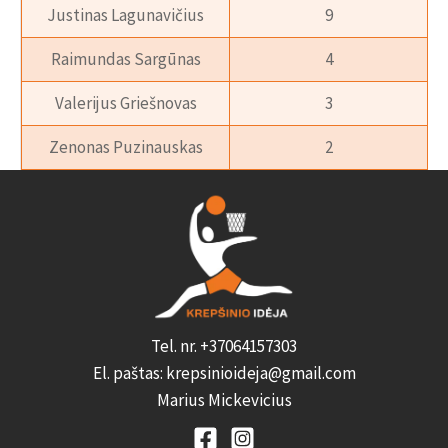
Justinas Lagunavičius
9
Raimundas Sargūnas
4
Valerijus Griešnovas
3
Zenonas Puzinauskas
2
Tel. nr. +37064157303
El. paštas: krepsinioideja@gmail.com
Marius Mickevicius