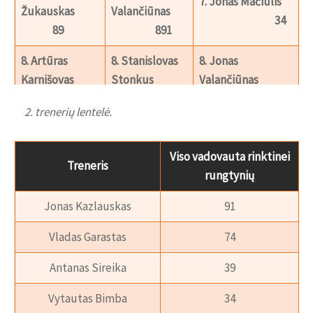
7. Jonas Mačiulis
Žukauskas
Valančiūnas
34
89
891
8. Artūras
8. Stanislovas
8. Jonas
Karnišovas
Stonkus
Valančiūnas
84
816
34
2. trenerių lentelė.
9. Jonas
9. Ramūnas
9. Modestas
Valančiūnas
Šiškauskas
Paulauskas
Viso vadovauta rinktinei
Treneris
79
791
33
rungtynių
10. Kšištofas
10. Linas Kleiza
Jonas Kazlauskas
91
10. Linas Kleiza
Lavrinovičius
33
76
783
Vladas Garastas
74
11. Paulius
11. Rimas
11. Arvydas
Antanas Sireika
39
Jankūnas
Kurtinaitis
Sabonis
Vytautas Bimba
34
76
781
33