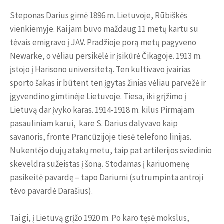
Steponas Darius gimė 1896 m. Lietuvoje, Rūbiškės
vienkiemyje. Kai jam buvo maždaug 11 metų kartu su
tėvais emigravo į JAV. Pradžioje porą metų pagyveno
Newarke, o vėliau persikėlė ir įsikūrė Čikagoje. 1913 m.
įstojo į Harisono universitetą. Ten kultivavo įvairias
sporto šakas ir būtent ten įgytas žinias vėliau parvežė ir
įgyvendino gimtinėje Lietuvoje. Tiesa, iki grįžimo į
Lietuvą dar įvyko karas. 1914-1918 m. kilus Pirmajam
pasauliniam karui, kare S. Darius dalyvavo kaip
savanoris, fronte Prancūzijoje tiesė telefono linijas.
Nukentėjo dujų atakų metu, taip pat artilerijos sviedinio
skeveldra sužeistas į šoną. Stodamas į kariuomenę
pasikeitė pavardę – tapo Dariumi (sutrumpinta antroji
tėvo pavardė Darašius).
Tai gi, į Lietuvą grįžo 1920 m. Po karo tęsė mokslus,