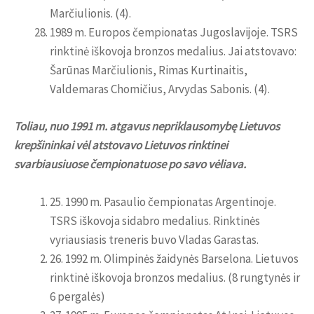
Marčiulionis. (4).
1989 m. Europos čempionatas Jugoslavijoje. TSRS
rinktinė iškovoja bronzos medalius. Jai atstovavo:
Šarūnas Marčiulionis, Rimas Kurtinaitis,
Valdemaras Chomičius, Arvydas Sabonis. (4).
Toliau, nuo 1991 m. atgavus nepriklausomybę Lietuvos
krepšininkai vėl atstovavo Lietuvos rinktinei
svarbiausiuose čempionatuose po savo vėliava.
25. 1990 m. Pasaulio čempionatas Argentinoje.
TSRS iškovoja sidabro medalius. Rinktinės
vyriausiasis treneris buvo Vladas Garastas.
26. 1992 m. Olimpinės žaidynės Barselona. Lietuvos
rinktinė iškovoja bronzos medalius. (8 rungtynės ir
6 pergalės)