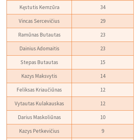
Kęstutis Kemzūra
34
12. Mindaugas
12. Algirdas
12. Rimas Girskis
Žukauskas
Lauritėnas
Vincas Sercevičius
29
32
73
748
Ramūnas Butautas
23
13. Simas
13. Jonas
13. Arvydas
Dainius Adomaitis
23
Jasaitis
Mačiulis
Macijauskas
68
697
32
Stepas Butautas
15
14. Mindaugas
14. Šarūnas
14. Rimas
Kazys Maksvytis
14
Kuzminskas
Marčiulionis
Kurtinaitis
66
685
31
Feliksas Kriaučiūnas
12
15. Darius
15. Darius
15. Valdemaras
Vytautas Kulakauskas
12
Songaila
Songaila
Chomičius
Darius Maskoliūnas
10
65
594
30
Kazys Petkevičius
9