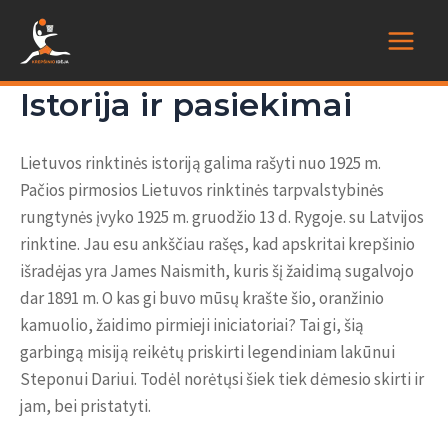
Pereiti
prie
Main
turinio
Istorija ir pasiekimai
Menu
Lietuvos rinktinės istoriją galima rašyti nuo 1925 m.
Pačios pirmosios Lietuvos rinktinės tarpvalstybinės
rungtynės įvyko 1925 m. gruodžio 13 d. Rygoje. su Latvijos
rinktine. Jau esu ankščiau rašęs, kad apskritai krepšinio
išradėjas yra James Naismith, kuris šį žaidimą sugalvojo
dar 1891 m. O kas gi buvo mūsų krašte šio, oranžinio
kamuolio, žaidimo pirmieji iniciatoriai? Tai gi, šią
garbingą misiją reikėtų priskirti legendiniam lakūnui
Steponui Dariui. Todėl norėtųsi šiek tiek dėmesio skirti ir
jam, bei pristatyti.