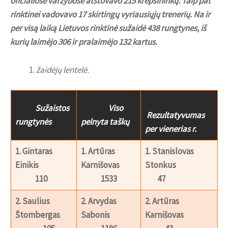
oficialiose varžybose atstovavo 215 krepšininkų. Taip pat
rinktinei vadovavo 17 skirtingų vyriausiųjų trenerių. Na ir
per visą laiką Lietuvos rinktinė sužaidė 438 rungtynes, iš
kurių laimėjo 306 ir pralaimėjo 132 kartus.
žaidėjų lentelė.
Sužaistos
Viso
Rezultatyvumas
rungtynės
pelnyta taškų
per vienerias r.
1. Gintaras
1. Artūras
1. Stanislovas
Einikis
Karnišovas
Stonkus
110
1533
47
2. Saulius
2. Arvydas
2. Artūras
Štombergas
Sabonis
Karnišovas