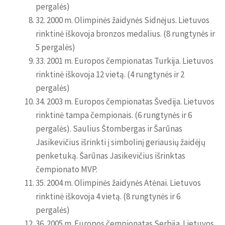
pergalės)
32. 2000 m. Olimpinės žaidynės Sidnėjus. Lietuvos
rinktinė iškovoja bronzos medalius. (8 rungtynės ir
5 pergalės)
33. 2001 m. Europos čempionatas Turkija. Lietuvos
rinktinė iškovoja 12 vietą. (4 rungtynės ir 2
pergalės)
34. 2003 m. Europos čempionatas Švedija. Lietuvos
rinktinė tampa čempionais. (6 rungtynės ir 6
pergalės). Saulius Štombergas ir Šarūnas
Jasikevičius išrinkti į simbolinį geriausių žaidėjų
penketuką. Šarūnas Jasikevičius išrinktas
čempionato MVP.
35. 2004 m. Olimpinės žaidynės Atėnai. Lietuvos
rinktinė iškovoja 4 vietą. (8 rungtynės ir 6
pergalės)
36. 2005 m. Europos čempionatas Serbija. Lietuvos