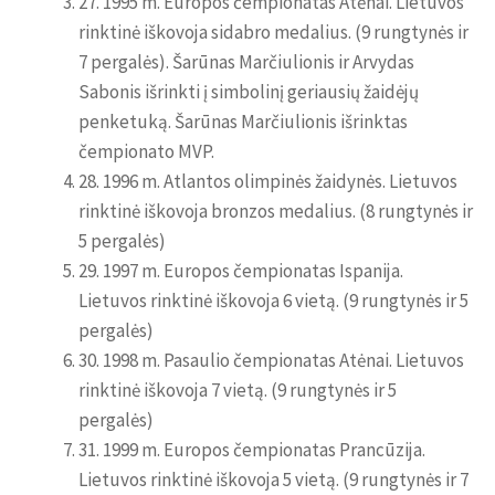
27. 1995 m. Europos čempionatas Atėnai. Lietuvos
rinktinė iškovoja sidabro medalius. (9 rungtynės ir
7 pergalės). Šarūnas Marčiulionis ir Arvydas
Sabonis išrinkti į simbolinį geriausių žaidėjų
penketuką. Šarūnas Marčiulionis išrinktas
čempionato MVP.
28. 1996 m. Atlantos olimpinės žaidynės. Lietuvos
rinktinė iškovoja bronzos medalius. (8 rungtynės ir
5 pergalės)
29. 1997 m. Europos čempionatas Ispanija.
Lietuvos rinktinė iškovoja 6 vietą. (9 rungtynės ir 5
pergalės)
30. 1998 m. Pasaulio čempionatas Atėnai. Lietuvos
rinktinė iškovoja 7 vietą. (9 rungtynės ir 5
pergalės)
31. 1999 m. Europos čempionatas Prancūzija.
Lietuvos rinktinė iškovoja 5 vietą. (9 rungtynės ir 7