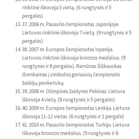
rinktinė iškovoja 5 vietą. (6 rungtynės ir 5
pergalės)
37. 2006 m. Pasaulio čempionatas Japonijoje.
Lietuvos rinktinė iškovoja 7 vietą. (9 rungtynės ir 5
pergalės)
38. 2007 m. Europos čempionatas Ispanija.
Lietuvos rinktinė iškovoja bronzos medalius. (9
rungtynės ir 8 pergalės). Ramūnas Šiškauskas
išrenkamas į simbolinį geriausių čempionato
žaidėjų penketuką.
39. 2008 m. Olimpinės žaidynės Pekinas. Lietuva
iškovoja 4 vietą. (8 rungtynės ir 5 pergalės)
40. 2009 m. Europos čempionatas Lenkija. Lietuva
iškovoja 11-12 vietas. (6 rungtynės ir 1 pergalė)
41. 2010 m. Pasaulio čempionatas Turkija. Lietuva
Iškovoja bronzos medalius. (9 rungtynės ir 8