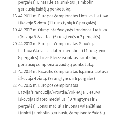
pergalės). Linas Kleiza išrinktas į simbolinį
geriausių žaidėjų penketuką.
42. 2011 m. Europos čempionatas Lietuva. Lietuva
iškovoja 5 vieta. (11 rungtynių ir 8 pergalės)
43. 2012 m. Olimpinės žaidynės Londonas. Lietuva
iškovoja 5-8 vietas. (6 rungtynės ir 2 pergalės)
44. 2013 m. Europos čempionatas Slovėnija.
Lietuva iškovoja sidabro medalius. (11 rungtynių ir
8 pergalės). Linas Kleiza išrinktas į simbolinį
geriausių čempionato žaidėjų penketuką.
45. 2014 m. Pasaulio čempionatas Ispanija. Lietuva
iškovoja 4 vietą. (9 rungtynės ir 6 pergalės)
46. 2015 m. Europos čempionatas
Latvija/Prancūzija/Kroatija/Vokietija. Lietuva
iškovoja sidabro medalius. ( 9 rungtynės ir 7
pergalės). Jonas mačiulis ir Jonas Valančiūnas
išrinkti į simbolinį geriausių čempionato žaidėjų