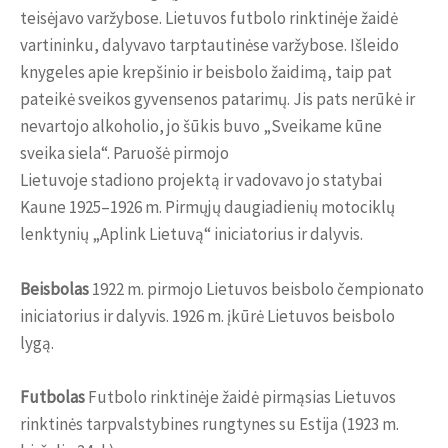
teisėjavo varžybose. Lietuvos futbolo rinktinėje žaidė
vartininku, dalyvavo tarptautinėse varžybose. Išleido
knygeles apie krepšinio ir beisbolo žaidimą, taip pat
pateikė sveikos gyvensenos patarimų. Jis pats nerūkė ir
nevartojo alkoholio, jo šūkis buvo „Sveikame kūne
sveika siela“. Paruošė pirmojo
Lietuvoje stadiono projektą ir vadovavo jo statybai
Kaune 1925–1926 m. Pirmųjų daugiadienių motociklų
lenktynių „Aplink Lietuvą“ iniciatorius ir dalyvis.
Beisbolas
1922 m. pirmojo Lietuvos beisbolo čempionato
iniciatorius ir dalyvis. 1926 m. įkūrė Lietuvos beisbolo
lygą.
Futbolas
Futbolo rinktinėje žaidė pirmąsias Lietuvos
rinktinės tarpvalstybines rungtynes su Estija (1923 m.