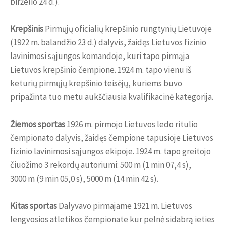
birželio 24 d.).
Krepšinis
Pirmųjų oficialių krepšinio rungtynių Lietuvoje
(1922 m. balandžio 23 d.) dalyvis, žaidęs Lietuvos fizinio
lavinimosi sąjungos komandoje, kuri tapo pirmąja
Lietuvos krepšinio čempione. 1924 m. tapo vienu iš
keturių pirmųjų krepšinio teisėjų, kuriems buvo
pripažinta tuo metu aukščiausia kvalifikacinė kategorija.
Žiemos sportas
1926 m. pirmojo Lietuvos ledo ritulio
čempionato dalyvis, žaidęs čempione tapusioje Lietuvos
fizinio lavinimosi sąjungos ekipoje. 1924 m. tapo greitojo
čiuožimo 3 rekordų autoriumi: 500 m (1 min 07,4 s),
3000 m (9 min 05,0 s), 5000 m (14 min 42 s).
Kitas sportas
Dalyvavo pirmajame 1921 m. Lietuvos
lengvosios atletikos čempionate kur pelnė sidabrą ieties