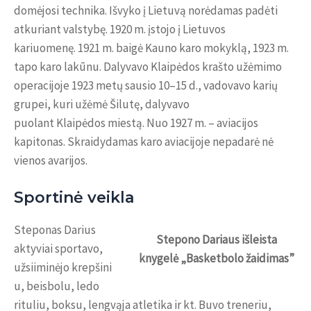
domėjosi technika. Išvyko į Lietuvą norėdamas padėti
atkuriant valstybę. 1920 m. įstojo į Lietuvos
kariuomenę. 1921 m. baigė Kauno karo mokyklą, 1923 m.
tapo karo lakūnu. Dalyvavo Klaipėdos krašto užėmimo
operacijoje 1923 metų sausio 10–15 d., vadovavo karių
grupei, kuri užėmė Šilutę, dalyvavo
puolant Klaipėdos miestą. Nuo 1927 m. – aviacijos
kapitonas. Skraidydamas karo aviacijoje nepadarė nė
vienos avarijos.
Sportinė veikla
Steponas Darius
Stepono Dariaus išleista
aktyviai sportavo,
knygelė „Basketbolo žaidimas”
užsiiminėjo krepšini
u, beisbolu, ledo
rituliu, boksu, lengvąja atletika ir kt. Buvo treneriu,