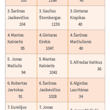
105
1186
43
3. Šarūnas
3. Saulius
3. Gintaras
Jasikevičius
Štombergas
Krapikas
104
1159
40
4. Mantas
4. Gintaras
4. Šarūnas
Kalnietis
Einikis
Marčiulionis
95
1047
40
5. Jonas
5. Mantas
5. Alfredas Vaitkus
Mačiulis
Kalnietis
36
94
1041
6. Robertas
6. Šarūnas
6. Algirdas
Javtokas
Jasikevičius
Lauritėnas
91
1028
34
7. Eurelijus
7. Jonas