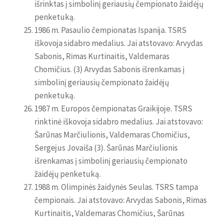
išrinktas į simbolinį geriausių čempionato žaidėjų
penketuką.
1986 m. Pasaulio čempionatas Ispanija. TSRS
iškovoja sidabro medalius. Jai atstovavo: Arvydas
Sabonis, Rimas Kurtinaitis, Valdemaras
Chomičius. (3) Arvydas Sabonis išrenkamas į
simbolinį geriausių čempionato žaidėjų
penketuką.
1987 m. Europos čempionatas Graikijoje. TSRS
rinktinė iškovoja sidabro medalius. Jai atstovavo:
Šarūnas Marčiulionis, Valdemaras Chomičius,
Sergejus Jovaiša (3). Šarūnas Marčiulionis
išrenkamas į simbolinį geriausių čempionato
žaidėjų penketuką.
1988 m. Olimpinės žaidynės Seulas. TSRS tampa
čempionais. Jai atstovavo: Arvydas Sabonis, Rimas
Kurtinaitis, Valdemaras Chomičius, Šarūnas