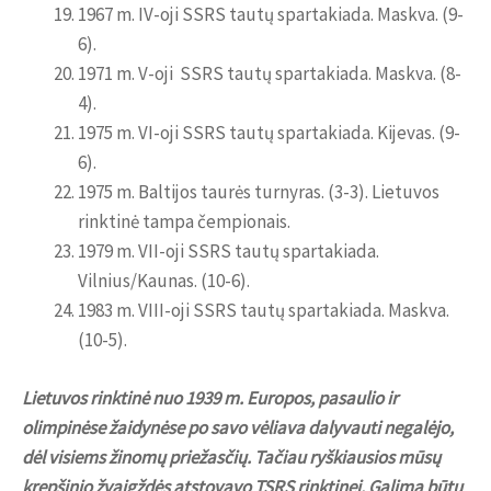
1967 m. IV-oji SSRS tautų spartakiada. Maskva. (9-
6).
1971 m. V-oji SSRS tautų spartakiada. Maskva. (8-
4).
1975 m. VI-oji SSRS tautų spartakiada. Kijevas. (9-
6).
1975 m. Baltijos taurės turnyras. (3-3). Lietuvos
rinktinė tampa čempionais.
1979 m. VII-oji SSRS tautų spartakiada.
Vilnius/Kaunas. (10-6).
1983 m. VIII-oji SSRS tautų spartakiada. Maskva.
(10-5).
Lietuvos rinktinė nuo 1939 m. Europos, pasaulio ir
olimpinėse žaidynėse po savo vėliava dalyvauti negalėjo,
dėl visiems žinomų priežasčių. Tačiau ryškiausios mūsų
krepšinio žvaigždės atstovavo TSRS rinktinei. Galima būtų