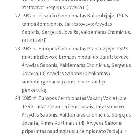
atstovavo: Sergejus Jovaiša (1)
1982 m. Pasaulio čempionatas Kolumbijoje. TSRS
tampa čempionais. Jai atstovavo: Arvydas
Sabonis, Sergejus Jovaiša, Valdemaras Chomičius.
(3 lietuviai)
1983 m. Europos čempionatas Prancūzijoje. TSRS
rinktinė iškovojo bronzos medalius. Jai atstovavo:
Arvydas Sabonis, Valdemaras Chomičius, Sergejus
Jovaiša. (3) Arvydas Sabonis išrenkamas į
simbolinį geriausių čempionato žaidėjų
penketuką.
1985 m. Europos čempionatas Vakarų Vokietijoje.
TSRS rinktinė tampa čempionais. Jai atstovavo:
Arvydas Sabonis, Valdemaras Chomičius, Sergejus
Jovaiša, Rimas Kurtinaitis (4). Arvydas Sabonis
pripažintas naudingiausiu čempionato žaidėju ir