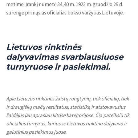
metime. Įrankį numetė 34,40 m. 1923 m. gruodžio 29 d.
surengė pirmąsias oficialias bokso varžybas Lietuvoje.
Lietuvos rinktinės
dalyvavimas svarbiausiuose
turnyruose ir pasiekimai.
Apie Lietuvos rinktinės žaistų rungtynių, tiek oficialių, tiek
ir draugiškų mačų rezultatus, statistiką ir atstovavusius
žaidėjus jau aprašiau kitose kategorijose. Čia pateiksiu tik
oficialius turnyrus, kuriuose Lietuvos rinktinė dalyvavo ir
galutinius pasiekimus juose.