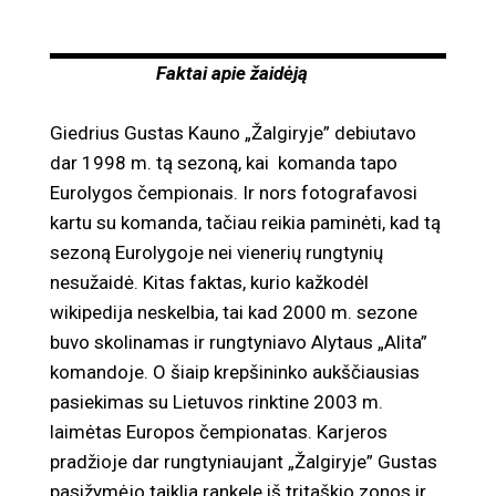
Faktai apie žaidėją
Giedrius Gustas Kauno „Žalgiryje” debiutavo
dar 1998 m. tą sezoną, kai komanda tapo
Eurolygos čempionais. Ir nors fotografavosi
kartu su komanda, tačiau reikia paminėti, kad tą
sezoną Eurolygoje nei vienerių rungtynių
nesužaidė. Kitas faktas, kurio kažkodėl
wikipedija neskelbia, tai kad 2000 m. sezone
buvo skolinamas ir rungtyniavo Alytaus „Alita”
komandoje. O šiaip krepšininko aukščiausias
pasiekimas su Lietuvos rinktine 2003 m.
laimėtas Europos čempionatas. Karjeros
pradžioje dar rungtyniaujant „Žalgiryje” Gustas
pasižymėjo taiklia rankele iš tritaškio zonos ir