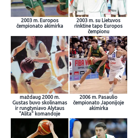
2003 m. Europos
2003 m. su Lietuvos
čempionato akimirka
rinktine tapo Europos
čempionu
maždaug 2000 m.
2006 m. Pasaulio
Gustas buvo skolinamas
čempionato Japonijoje
ir rungtyniavo Alytaus
akimirka
"Alita" komandoje