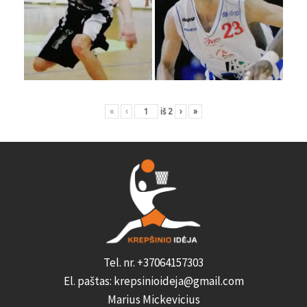
«
‹
iš
2
›
»
Tel. nr. +37064157303
El. paštas: krepsinioideja@gmail.com
Marius Mickevicius