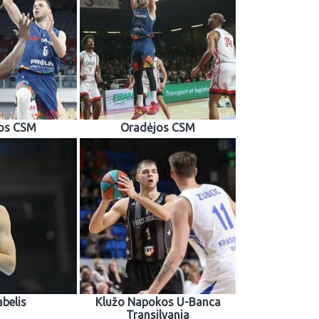
os CSM
Oradėjos CSM
abelis
Klužo Napokos U-Banca
Transilvania