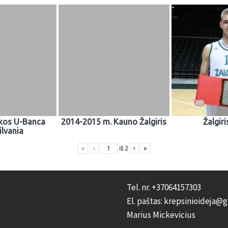
kos U-Banca
2014-2015 m. Kauno Žalgiris
Žalgiri
ilvania
«
‹
iš
2
›
»
Tel. nr. +37064157303
El. paštas: krepsinioideja@
Marius Mickevicius