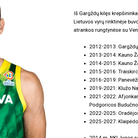
Iš Gargždų kilęs krepšininka
Lietuvos vyrų rinktinėje b
atrankos rungtynėse su Veng
2012-2013: Gargždų
2013-2014: Kauno Ža
2014-2015: Kauno Ža
2015-2016: Traiskirc
2016-2019: Panevėžio
2019-2021: Klužo Na
2021-2022: Afjonkara
Podgoricos Budučnos
2022-2025: Oradėjo
2025-2027: Klaipėdo
2014 m. NKL lygos 