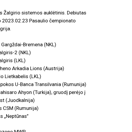
s Žalgirio sistemos auklėtinis. Debiutas
uvo 2023.02.23 Pasaulio čempionato
rija.
 Gargždai-Bremena (NKL)
lgiris-2 (NKL)
lgiris (LKL)
heno Arkadia Lions (Austrija)
 Lietkabelis (LKL)
pokos U-Banca Transilvania (Rumunija)
hisaro Ahyon (Turkija), gruodį perėjo į
t (Juodkalnija)
s CSM (Rumunija)
s „Neptūnas”
sezono MWP.