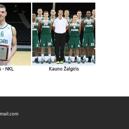
s - NKL
Kauno Žalgiris
gmail.com