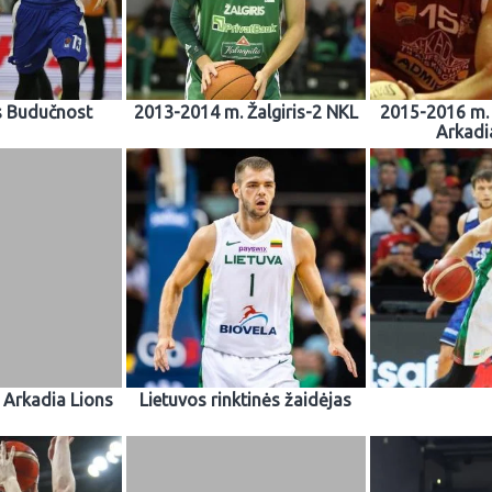
s Budučnost
2013-2014 m. Žalgiris-2 NKL
2015-2016 m. 
Arkadi
 Arkadia Lions
Lietuvos rinktinės žaidėjas