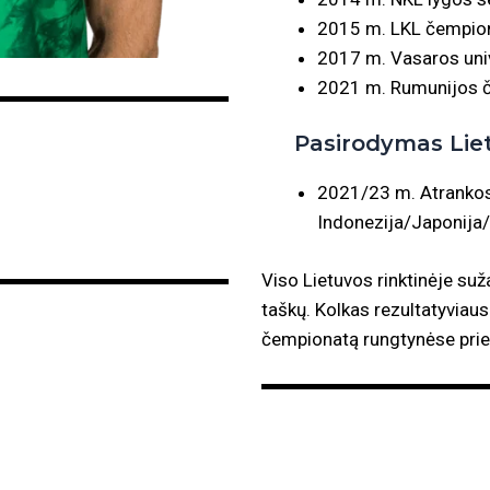
2015 m. LKL čempio
2017 m. Vasaros uni
2021 m. Rumunijos 
Pasirodymas Lietu
2021/23 m. Atrankos
Indonezija/Japonija/
Viso Lietuvos rinktinėje suž
taškų. Kolkas rezultatyviau
čempionatą rungtynėse prieš