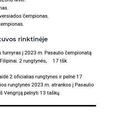
nas.
versiados čempionas.
čempionas.
vos rinktinėje
 turnyras į 2023 m. Pasaulio čempionatą
Filipinai. 2 rungtynės, 17 tšk.
aidė 2 oficialias rungtynes ir pelnė 17
sios rungtynės 2023 m. atrankos į Pasaulio
 Vengriją pelnyti 13 taškų.