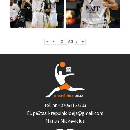
«
‹
iš
3
›
»
Tel. nr. +37064157303
El. paštas: krepsinioideja@gmail.com
Marius Mickevicius