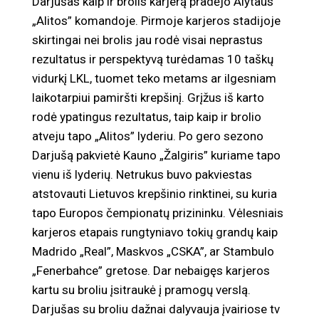
Darjušas kaip ir brolis karjerą pradėjo Alytaus
„Alitos” komandoje. Pirmoje karjeros stadijoje
skirtingai nei brolis jau rodė visai neprastus
rezultatus ir perspektyvą turėdamas 10 taškų
vidurkį LKL, tuomet teko metams ar ilgesniam
laikotarpiui pamiršti krepšinį. Grįžus iš karto
rodė ypatingus rezultatus, taip kaip ir brolio
atveju tapo „Alitos” lyderiu. Po gero sezono
Darjušą pakvietė Kauno „Žalgiris” kuriame tapo
vienu iš lyderių. Netrukus buvo pakviestas
atstovauti Lietuvos krepšinio rinktinei, su kuria
tapo Europos čempionatų prizininku. Vėlesniais
karjeros etapais rungtyniavo tokių grandų kaip
Madrido „Real”, Maskvos „CSKA”, ar Stambulo
„Fenerbahce” gretose. Dar nebaigęs karjeros
kartu su broliu įsitraukė į pramogų verslą.
Darjušas su broliu dažnai dalyvauja įvairiose tv