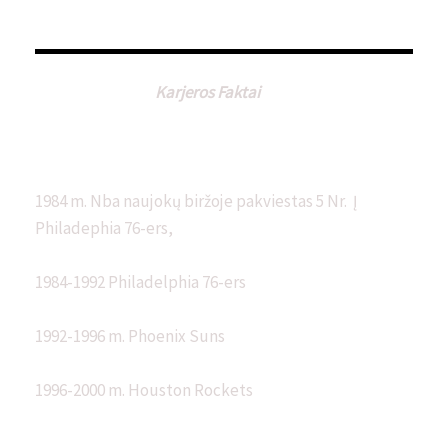
Karjeros Faktai
1984 m. Nba naujokų biržoje pakviestas 5 Nr. Į
Philadephia 76-ers,
1984-1992 Philadelphia 76-ers
1992-1996 m. Phoenix Suns
1996-2000 m. Houston Rockets