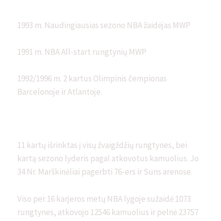
1993 m. Naudingiausias sezono NBA žaidėjas MWP
1991 m. NBA All-start rungtynių MWP
1992/1996 m. 2 kartus Olimpinis čempionas
Barcelonoje ir Atlantoje.
11 kartų išrinktas į visų žvaigždžių rungtynes, bei
kartą sezono lyderis pagal atkovotus kamuolius. Jo
34 Nr. Marškinėliai pagerbti 76-ers ir Suns arenose.
Viso per 16 karjeros metų NBA lygoje sužaidė 1073
rungtynes, atkovojo 12546 kamuolius ir pelnė 23757