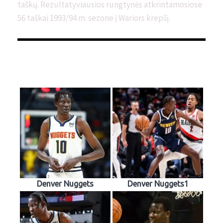
taškų. Rezultatyviausios rungtynės atkrintamosiose
56 taškai 1993/94 m. sezone į Wariors krepšį.
Denver Nuggets
Denver Nuggets1