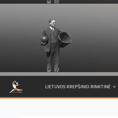
Pereiti
prie
turinio
LIETUVOS KREPŠINIO RINKTINĖ