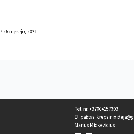
m
/
26 rugsėjo, 2021
Tel. nr. +37064157303
El. paštas: krepsinioideja@
Marius Mickevicius