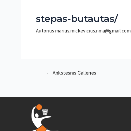
stepas-butautas/
Autorius
marius.mickevicius.nma@gmail.co
Navigacija
←
Ankstesnis Galleries
tarp
įrašų