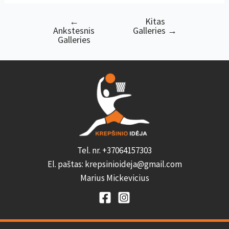
←
Kitas
Navigacija
Ankstesnis
Galleries
→
tarp
Galleries
įrašų
Tel. nr. +37064157303
El. paštas: krepsinioideja@gmail.com
Marius Mickevicius