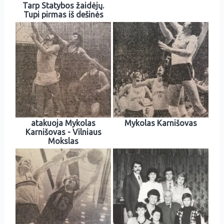
Tarp Statybos žaidėjų.
Tupi pirmas iš dešinės
atakuoja Mykolas
Mykolas Karnišovas
Karnišovas - Vilniaus
Mokslas