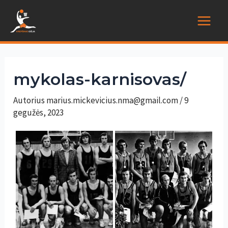
Pereiti
prie
Main
turinio
Menu
mykolas-karnisovas/
Autorius
marius.mickevicius.nma@gmail.com
/
9
gegužės, 2023