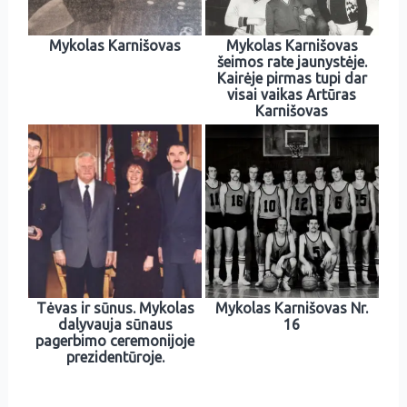
Mykolas Karnišovas
Mykolas Karnišovas
šeimos rate jaunystėje.
Kairėje pirmas tupi dar
visai vaikas Artūras
Karnišovas
Tėvas ir sūnus. Mykolas
Mykolas Karnišovas Nr.
dalyvauja sūnaus
16
pagerbimo ceremonijoje
prezidentūroje.