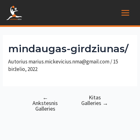
Pereiti
prie
Main
turinio
Menu
mindaugas-girdziunas/
Autorius
marius.mickevicius.nma@gmail.com
/
15
birželio, 2022
←
Kitas
Navigacija
Ankstesnis
Galleries
→
tarp
Galleries
įrašų