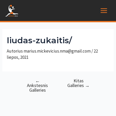
Pereiti
prie
Main
turinio
Menu
liudas-zukaitis/
Autorius
marius.mickevicius.nma@gmail.com
/
22
liepos, 2021
←
Kitas
Navigacija
Ankstesnis
Galleries
→
tarp
Galleries
įrašų