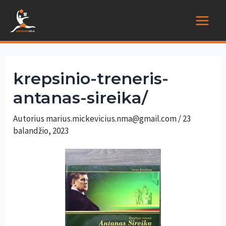
Pereiti
prie
Main
turinio
Menu
krepsinio-treneris-
antanas-sireika/
Autorius
marius.mickevicius.nma@gmail.com
/
23
balandžio, 2023