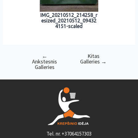
IMG_20210512_214258_r
esized_20210512_09432
4151-scaled
←
Kitas
Navigacija
Ankstesnis
Galleries
→
tarp
Galleries
įrašų
Tel. nr. +37064157303