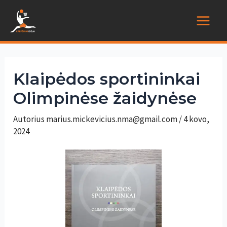
Pereiti
prie
Main
turinio
Menu
Klaipėdos sportininkai
Olimpinėse žaidynėse
Autorius
marius.mickevicius.nma@gmail.com
/
4 kovo,
2024