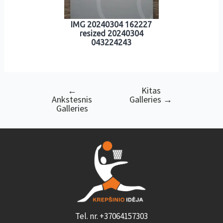
IMG 20240304 162227
resized 20240304
043224243
←
Kitas
Navigacija
Ankstesnis
Galleries
→
tarp
Galleries
įrašų
Tel. nr. +37064157303